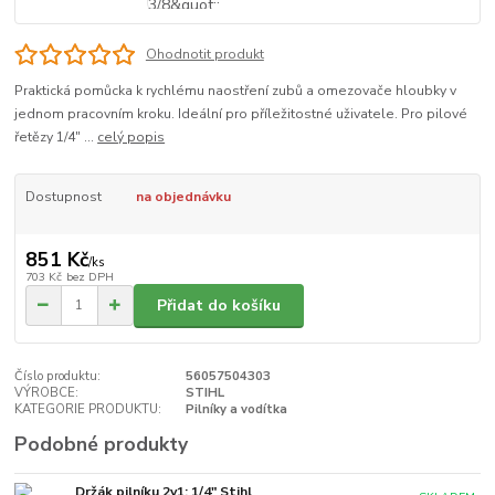
Ohodnotit produkt
Praktická pomůcka k rychlému naostření zubů a omezovače hloubky v
jednom pracovním kroku. Ideální pro příležitostné uživatele. Pro pilové
řetězy 1/4" ...
celý popis
Dostupnost
na objednávku
851 Kč
/
ks
703 Kč
bez DPH
Přidat do košíku
Číslo produktu:
56057504303
VÝROBCE:
STIHL
KATEGORIE PRODUKTU:
Pilníky a vodítka
Podobné produkty
Držák pilníku 2v1; 1/4" Stihl