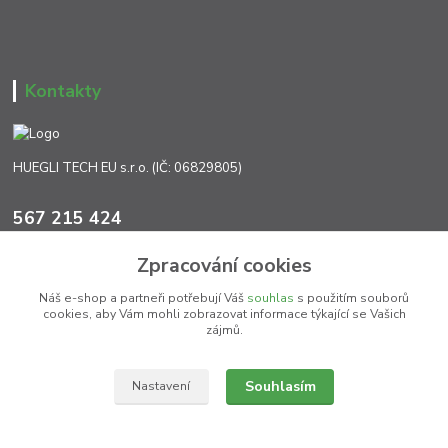
Kontakty
HUEGLI TECH EU s.r.o. (IČ: 06829805)
567 215 424
Po-Pá, 7:00 - 17:00 hod.
Zpracování cookies
info@ht-extra.cz
Náš e-shop a partneři potřebují Váš
souhlas
s použitím souborů
cookies, aby Vám mohli zobrazovat informace týkající se Vašich
zájmů.
Souhlasím
Nastavení
(c) HT EXTRA Jihlava 2026