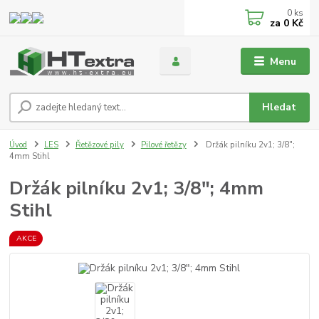
0
ks
za
0 Kč
Menu
Hledat
Úvod
LES
Řetězové pily
Pilové řetězy
Držák pilníku 2v1; 3/8";
4mm Stihl
Držák pilníku 2v1; 3/8"; 4mm
Stihl
AKCE