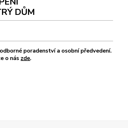
PENÍ
TRÝ DŮM
 odborné poradenství a osobní předvedení.
ce o nás
zde
.