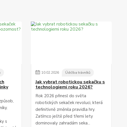
ů
10
.
02
.
2026
Údržba trávníků
ch
Jak vybrat robotickou sekačku s
inky
technologiemi roku 2026?
Rok 2026 přinesl do světa
způsob,
robotických sekaček revoluci, která
íky.
definitivně změnila pravidla hry.
Zatímco ještě před třemi lety
ky s
dominovaly zahradám seka...