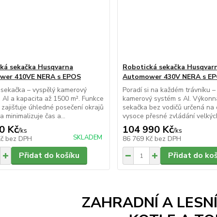
ká sekačka Husqvarna
Robotická sekačka Husqvar
wer 410VE NERA s EPOS
Automower 430V NERA s E
 sekačka – vyspělý kamerový
Poradí si na každém trávníku –
 AI a kapacita až 1500 m². Funkce
kamerový systém s AI. Výkonn
zajišťuje úhledné posečení okrajů
sekačka bez vodičů určená na
a minimalizuje čas a...
vysoce přesné zvládání velkých
0 Kč
104 990 Kč
/
ks
/
ks
SKLADEM
Kč
bez DPH
86 769 Kč
bez DPH
Přidat do košíku
Přidat do ko
ZAHRADNÍ A LESN