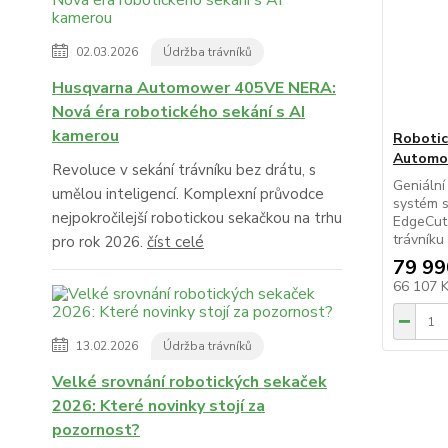
02.03.2026
Údržba trávníků
Husqvarna Automower 405VE NERA:
Nová éra robotického sekání s AI
kamerou
Robotic
Automo
Revoluce v sekání trávníku bez drátu, s
Geniální
umělou inteligencí. Komplexní průvodce
systém s
nejpokročilejší robotickou sekačkou na trhu
EdgeCut 
trávníku 
pro rok 2026.
číst celé
79 99
66 107 
13.02.2026
Údržba trávníků
Velké srovnání robotických sekaček
2026: Které novinky stojí za
pozornost?