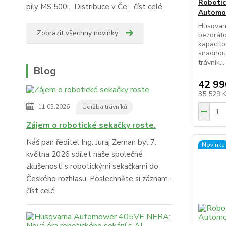
Robotic
pily MS 500i. Distribuce v Če...
číst celé
Automo
Husqvar
Zobrazit všechny novinky
bezdráto
kapacito
snadnou 
trávník...
Blog
42 99
35 529 
11.05.2026
Údržba trávníků
Zájem o robotické sekačky roste.
Náš pan ředitel Ing. Juraj Zeman byl 7.
Novinka
května 2026 sdílet naše společné
zkušenosti s robotickými sekačkami do
Českého rozhlasu. Poslechněte si záznam...
číst celé