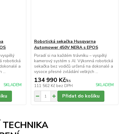
na
Robotická sekačka Husqvarna
POS
Automower 450V NERA s EPOS
 vyspělý
Poradí si na každém trávníku – vyspělý
á robotická
kamerový systém s AI. Výkonná robotická
 dokonalé a
sekačka bez vodičů určená na dokonalé a
 ...
vysoce přesné zvládání velkých ...
134 990 Kč
/
ks
SKLADEM
SKLADEM
111 562 Kč
bez DPH
šíku
Přidat do košíku
Í TECHNIKA