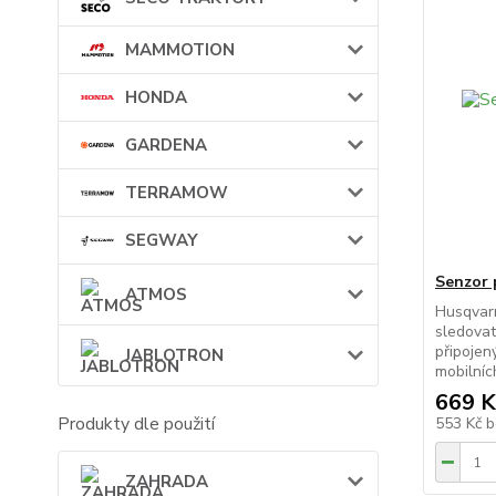
MAMMOTION
HONDA
GARDENA
TERRAMOW
SEGWAY
Senzor 
ATMOS
Husqvar
sledovat
připojen
JABLOTRON
mobilníc
669 K
Produkty dle použití
553 Kč
b
ZAHRADA