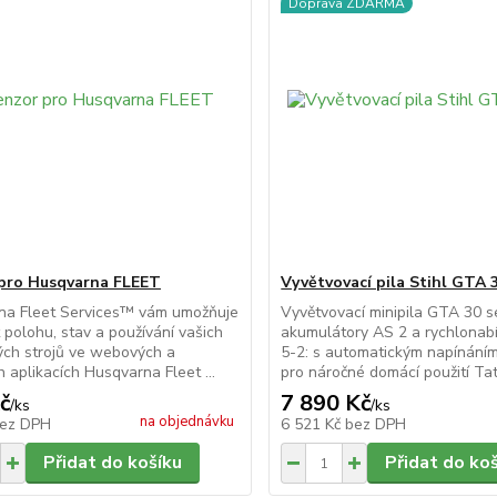
Doprava ZDARMA
pro Husqvarna FLEET
Vyvětvovací pila Stihl GTA 
na Fleet Services™ vám umožňuje
Vyvětvovací minipila GTA 30 s
 polohu, stav a používání vašich
akumulátory AS 2 a rychlonab
ých strojů ve webových a
5-2: s automatickým napínáním
h aplikacích Husqvarna Fleet ...
pro náročné domácí použití Tat
č
7 890 Kč
/
ks
/
ks
na objednávku
ez DPH
6 521 Kč
bez DPH
Přidat do košíku
Přidat do ko