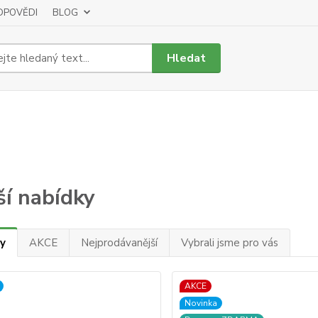
DPOVĚDI
BLOG
Hledat
ší nabídky
y
AKCE
Nejprodávanější
Vybrali jsme pro vás
AKCE
Novinka