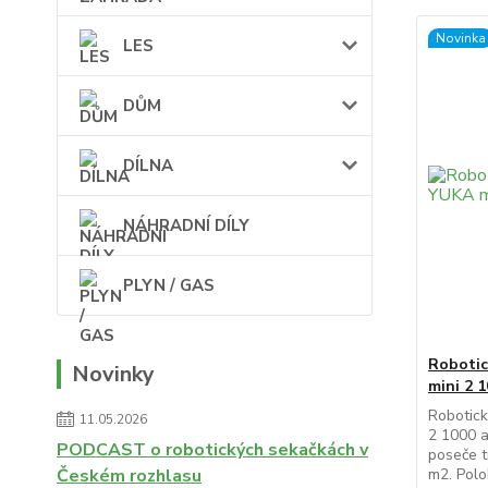
Novinka
LES
DŮM
DÍLNA
NÁHRADNÍ DÍLY
PLYN / GAS
Roboti
Novinky
mini 2 
Robotic
11.05.2026
2 1000 a
PODCAST o robotických sekačkách v
poseče t
m2. Polo
Českém rozhlasu