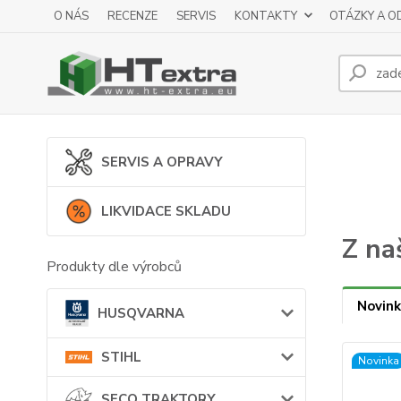
O NÁS
RECENZE
SERVIS
KONTAKTY
OTÁZKY A O
SERVIS A OPRAVY
LIKVIDACE SKLADU
Z na
Produkty dle výrobců
Novink
HUSQVARNA
STIHL
Novinka
SECO TRAKTORY