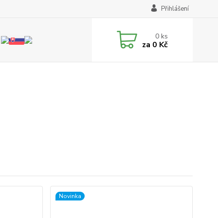
Přihlášení
0
ks
za
0 Kč
Novinka