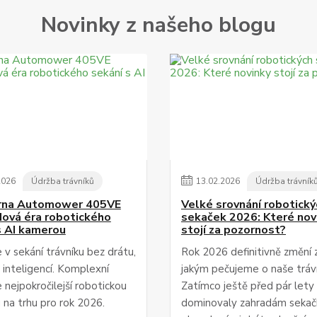
Novinky z našeho blogu
2026
Údržba trávníků
13
.
02
.
2026
Údržba trávník
rna Automower 405VE
Velké srovnání robotický
ová éra robotického
sekaček 2026: Které nov
s AI kamerou
stojí za pozornost?
 v sekání trávníku bez drátu,
Rok 2026 definitivně změní 
 inteligencí. Komplexní
jakým pečujeme o naše trávn
 nejpokročilejší robotickou
Zatímco ještě před pár lety
 na trhu pro rok 2026.
dominovaly zahradám sekač