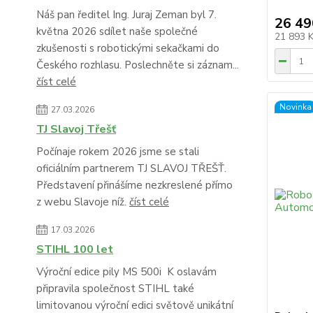
Náš pan ředitel Ing. Juraj Zeman byl 7.
26 49
května 2026 sdílet naše společné
21 893 
zkušenosti s robotickými sekačkami do
Českého rozhlasu. Poslechněte si záznam...
číst celé
Novinka
27.03.2026
TJ Slavoj Třešť
Počínaje rokem 2026 jsme se stali
oficiálním partnerem TJ SLAVOJ TŘEŠŤ.
Představení přinášíme nezkreslené přímo
z webu Slavoje níž.
číst celé
17.03.2026
STIHL 100 let
Výroční edice pily MS 500i K oslavám
připravila společnost STIHL také
limitovanou výroční edici světově unikátní