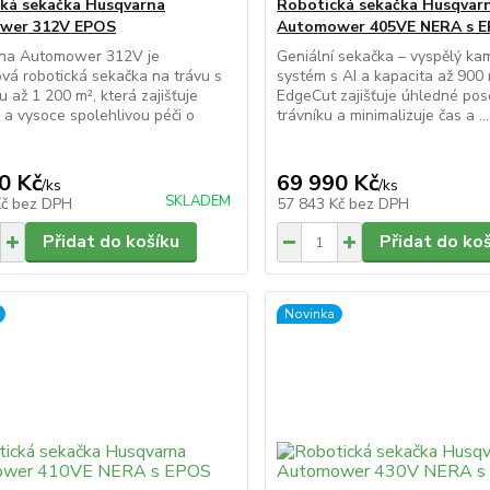
ká sekačka Husqvarna
Robotická sekačka Husqvar
wer 312V EPOS
Automower 405VE NERA s 
na Automower 312V je
Geniální sekačka – vyspělý ka
vá robotická sekačka na trávu s
systém s AI a kapacita až 900
u až 1 200 m², která zajišťuje
EdgeCut zajišťuje úhledné pos
a vysoce spolehlivou péči o
trávníku a minimalizuje čas a ...
0 Kč
69 990 Kč
/
ks
/
ks
SKLADEM
Kč
bez DPH
57 843 Kč
bez DPH
Přidat do košíku
Přidat do ko
Novinka