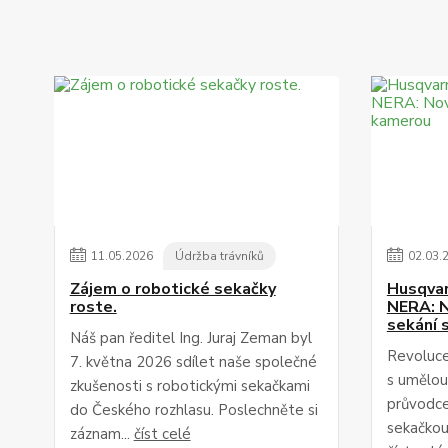
11
.
05
.
2026
Údržba trávníků
02
.
03
.
Zájem o robotické sekačky
Husqva
roste.
NERA: N
sekání 
Náš pan ředitel Ing. Juraj Zeman byl
Revoluce
7. května 2026 sdílet naše společné
s umělou
zkušenosti s robotickými sekačkami
průvodce
do Českého rozhlasu. Poslechněte si
sekačkou
záznam...
číst celé