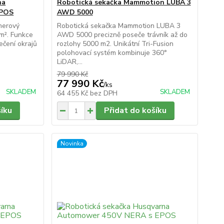
na
Robotická sekačka Mammotion LUBA 3
EPOS
AWD 5000
merový
Robotická sekačka Mammotion LUBA 3
 m². Funkce
AWD 5000 precizně poseče trávník až do
ečení okrajů
rozlohy 5000 m2. Unikátní Tri-Fusion
polohovací systém kombinuje 360°
LiDAR,...
79 990 Kč
77 990 Kč
/
ks
SKLADEM
SKLADEM
64 455 Kč
bez DPH
šíku
Přidat do košíku
Novinka