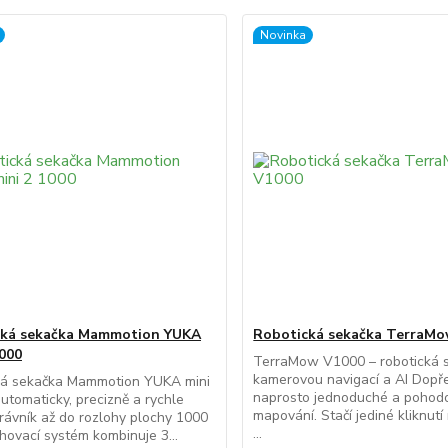
Novinka
cká sekačka Mammotion YUKA
Robotická sekačka TerraM
1000
TerraMow V1000 – robotická 
kamerovou navigací a AI Dopře
ká sekačka Mammotion YUKA mini
naprosto jednoduché a pohod
utomaticky, precizně a rychle
mapování. Stačí jediné kliknut
rávník až do rozlohy plochy 1000
...
hovací systém kombinuje 3...