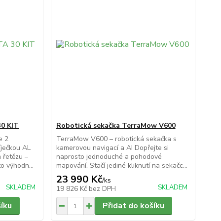
30 KIT
Robotická sekačka TerraMow V600
e 2
TerraMow V600 – robotická sekačka s
íječkou AL
kamerovou navigací a AI Dopřejte si
 řetězu –
naprosto jednoduché a pohodové
o výhodn...
mapování. Stačí jediné kliknutí na sekačc...
23 990 Kč
/
ks
SKLADEM
SKLADEM
19 826 Kč
bez DPH
šíku
Přidat do košíku