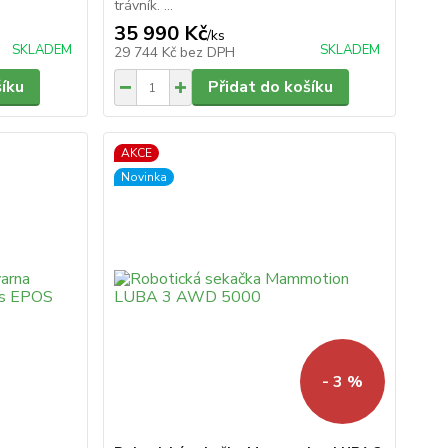
trávník. ...
35 990 Kč
/
ks
SKLADEM
SKLADEM
29 744 Kč
bez DPH
šíku
Přidat do košíku
AKCE
Novinka
- 3 %