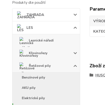
Produkty dle použití
Param
ZAHRADA
VÝRO
LES
KATE
Lesnické nářadí
Křovinořezy
Zboží 
Řetězové pily
HUS
Benzínové pily
AKU pily
Elektrické pily