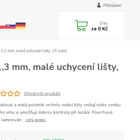
Přihlášení
0
ks
za
0 Kč
 1,3 mm, malé uchycení lišty, 10 zubů
1,3 mm, malé uchycení lišty,
Ohodnotit produkt
blouk a malý poloměr vrcholu vodicí lišty snižují riziko vzniku
ho vrhu a umožňují dobrou kontrolu při řezání. Povrchová
 laminován...
celý popis