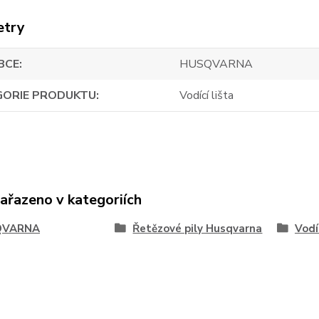
etry
BCE
HUSQVARNA
GORIE PRODUKTU
Vodící lišta
zařazeno v kategoriích
QVARNA
Řetězové pily Husqvarna
Vodíc