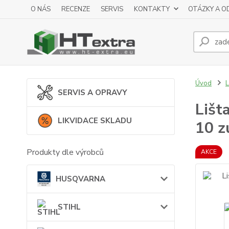
O NÁS
RECENZE
SERVIS
KONTAKTY
OTÁZKY A O
Úvod
SERVIS A OPRAVY
Lišt
LIKVIDACE SKLADU
10 z
Produkty dle výrobců
AKCE
HUSQVARNA
STIHL