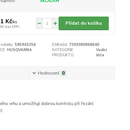
tupnost
SKLADEM
1 Kč
/
ks
Přidat do košíku
 Kč
bez DPH
roduktu:
585943256
EAN kód:
7393080868640
CE:
HUSQVARNA
KATEGORIE
Vodící
PRODUKTU:
lišta
Hodnocení
0
ného vrhu a umožňují dobrou kontrolu při řezání.
í.