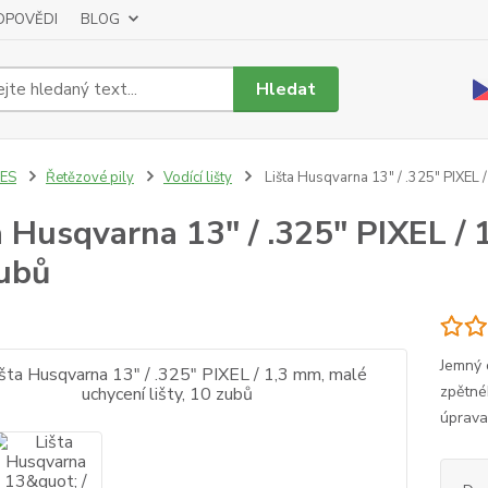
DPOVĚDI
BLOG
Hledat
LES
Řetězové pily
Vodící lišty
Lišta Husqvarna 13" / .325" PIXEL /
a Husqvarna 13" / .325" PIXEL / 
ubů
Jemný o
zpětné
úprava