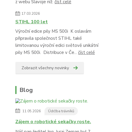
z webu Slavoje níž.
číst celé
17.03.2026
STIHL 100 let
Výroční edice pily MS 500i K oslavám
připravila společnost STIHL také
limitovanou výroční edici světově unikátní
pily MS 500i. Distribuce v Če...
číst celé
Zobrazit všechny novinky
Blog
11.05.2026
Údržba trávníků
Zájem o robotické sekačky roste.
Náš pan ředitel Ing. Juraj Zeman byl 7.