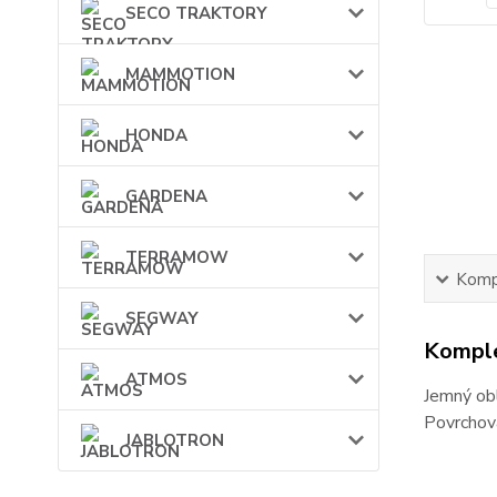
SECO TRAKTORY
MAMMOTION
HONDA
GARDENA
TERRAMOW
Kompl
SEGWAY
Komple
ATMOS
Jemný obl
Povrchová
JABLOTRON