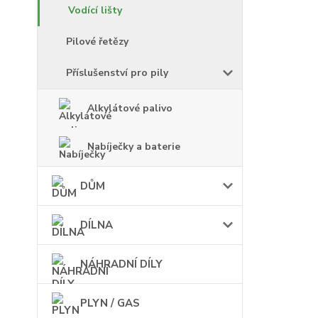
Vodící lišty
Pilové řetězy
Příslušenství pro pily
Alkylátové palivo
Nabíječky a baterie
DŮM
DÍLNA
NÁHRADNÍ DÍLY
PLYN / GAS