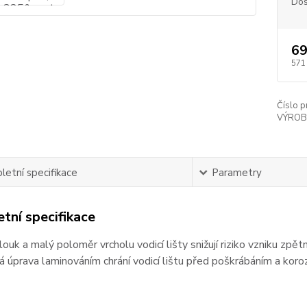
Dos
69
571
Číslo p
VÝROB
etní specifikace
Parametry
tní specifikace
ouk a malý poloměr vrcholu vodicí lišty snižují riziko vzniku zpět
 úprava laminováním chrání vodicí lištu před poškrábáním a koroz