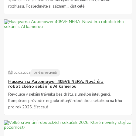
společné zkušenosti s robotickými sekačkami do Českého
rozhlasu. Poslechněte si záznam...
číst celé
02
.
03
.
2026
Údržba trávníků
Husqvarna Automower 405VE NERA: Nová éra
robotického sekání s AI kamerou
Revoluce v sekání trávníku bez drátu, s umělou inteligencí.
Komplexní průvodce nejpokročilejší robotickou sekačkou na trhu
pro rok 2026.
číst celé