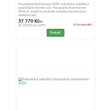
Husqvarna Automower 415X: robotická sekačka s
pokročilým řízením zón. Husqvarna Automower
415X je vyspělá robotická sekačka navržená pro
efektivní údr...
37 770 Kč
/
ks
Již se nevyrábí
31 215 Kč
bez DPH
Detail