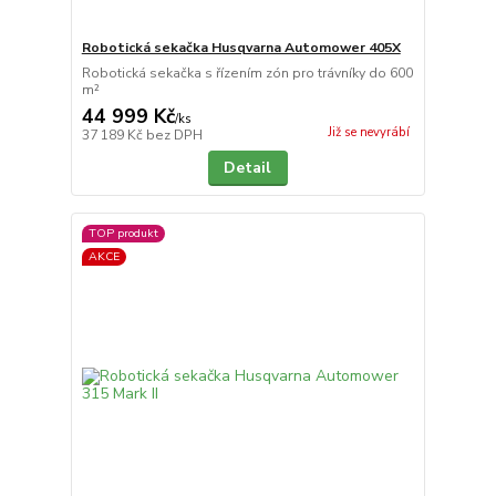
Robotická sekačka Husqvarna Automower 405X
Robotická sekačka s řízením zón pro trávníky do 600
m²
44 999 Kč
/
ks
Již se nevyrábí
37 189 Kč
bez DPH
Detail
TOP produkt
AKCE