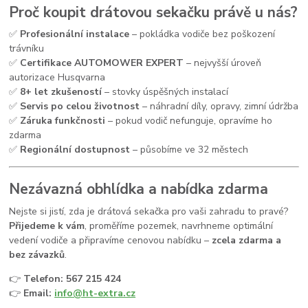
Proč koupit drátovou sekačku právě u nás?
✅
Profesionální instalace
– pokládka vodiče bez poškození
trávníku
✅
Certifikace AUTOMOWER EXPERT
– nejvyšší úroveň
autorizace Husqvarna
✅
8+ let zkušeností
– stovky úspěšných instalací
✅
Servis po celou životnost
– náhradní díly, opravy, zimní údržba
✅
Záruka funkčnosti
– pokud vodič nefunguje, opravíme ho
zdarma
✅
Regionální dostupnost
– působíme ve 32 městech
Nezávazná obhlídka a nabídka zdarma
Nejste si jistí, zda je drátová sekačka pro vaši zahradu to pravé?
Přijedeme k vám
, proměříme pozemek, navrhneme optimální
vedení vodiče a připravíme cenovou nabídku –
zcela zdarma a
bez závazků
.
👉
Telefon: 567 215 424
👉
Email:
info@ht-extra.cz