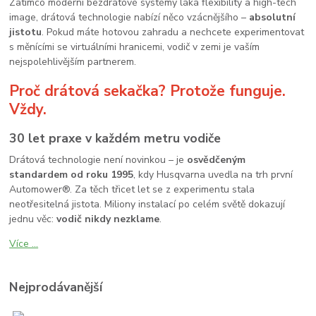
Zatímco moderní bezdrátové systémy láká flexibility a high-tech
image, drátová technologie nabízí něco vzácnějšího –
absolutní
jistotu
. Pokud máte hotovou zahradu a nechcete experimentovat
s měnícími se virtuálními hranicemi, vodič v zemi je vaším
nejspolehlivějším partnerem.
Proč drátová sekačka? Protože funguje.
Vždy.
30 let praxe v každém metru vodiče
Drátová technologie není novinkou – je
osvědčeným
standardem od roku 1995
, kdy Husqvarna uvedla na trh první
Automower®. Za těch třicet let se z experimentu stala
neotřesitelná jistota. Miliony instalací po celém světě dokazují
jednu věc:
vodič nikdy nezklame
.
Více ...
Nejprodávanější