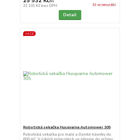
25 532 Kč
/
ks
Již se nevyrábí
21 101 Kč
bez DPH
Detail
AKCE
Robotická sekačka Husqvarna Automower 305
Robotická sekačka pro malé a členité trávníky do
600 m². V úzkých průjezdech se přepne do režimu