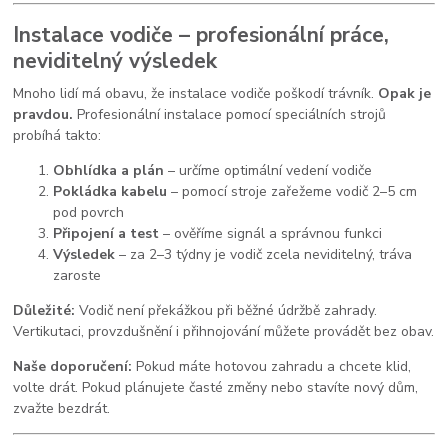
Instalace vodiče – profesionální práce,
neviditelný výsledek
Mnoho lidí má obavu, že instalace vodiče poškodí trávník.
Opak je
pravdou.
Profesionální instalace pomocí speciálních strojů
probíhá takto:
Obhlídka a plán
– určíme optimální vedení vodiče
Pokládka kabelu
– pomocí stroje zařežeme vodič 2–5 cm
pod povrch
Připojení a test
– ověříme signál a správnou funkci
Výsledek
– za 2–3 týdny je vodič zcela neviditelný, tráva
zaroste
Důležité:
Vodič není překážkou při běžné údržbě zahrady.
Vertikutaci, provzdušnění i přihnojování můžete provádět bez obav.
Naše doporučení:
Pokud máte hotovou zahradu a chcete klid,
volte drát. Pokud plánujete časté změny nebo stavíte nový dům,
zvažte bezdrát.