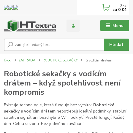
0
ks
za
0 Kč
Menu
Hledat
Úvod
ZAHRADA
ROBOTICKÉ SEKAČKY
S vodícím drátem
Robotické sekačky s vodícím
drátem – když spolehlivost není
kompromis
Existuje technologie, která funguje bez výmluv.
Robotické
sekačky s vodícím drátem
nepotřebují ideální podmínky, stabilní
satelitní signál ani bezchybné WiFi pokrytí. Prostě fungují. Každý
den. Celou sezónu. Bez jediného zaváhání.