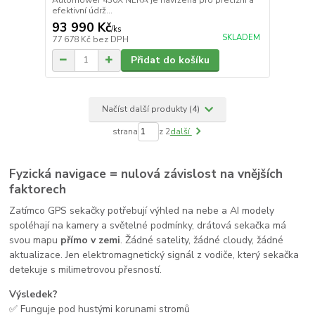
efektivní údrž...
93 990 Kč
/
ks
SKLADEM
77 678 Kč
bez DPH
Přidat do košíku
Načíst další produkty (4)
strana
z 2
další
Fyzická navigace = nulová závislost na vnějších
faktorech
Zatímco GPS sekačky potřebují výhled na nebe a AI modely
spoléhají na kamery a světelné podmínky, drátová sekačka má
svou mapu
přímo v zemi
. Žádné satelity, žádné cloudy, žádné
aktualizace. Jen elektromagnetický signál z vodiče, který sekačka
detekuje s milimetrovou přesností.
Výsledek?
✅ Funguje pod hustými korunami stromů