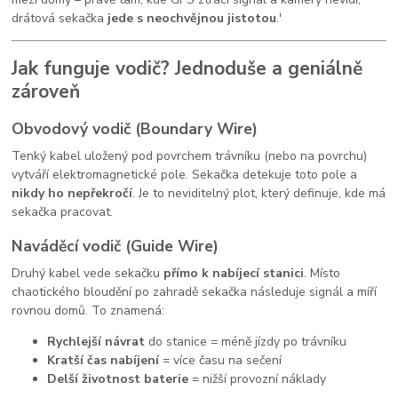
drátová sekačka
jede s neochvějnou jistotou
.'
Jak funguje vodič? Jednoduše a geniálně
zároveň
Obvodový vodič (Boundary Wire)
Tenký kabel uložený pod povrchem trávníku (nebo na povrchu)
vytváří elektromagnetické pole. Sekačka detekuje toto pole a
nikdy ho nepřekročí
. Je to neviditelný plot, který definuje, kde má
sekačka pracovat.
Naváděcí vodič (Guide Wire)
Druhý kabel vede sekačku
přímo k nabíjecí stanici
. Místo
chaotického bloudění po zahradě sekačka následuje signál a míří
rovnou domů. To znamená:
Rychlejší návrat
do stanice = méně jízdy po trávníku
Kratší čas nabíjení
= více času na sečení
Delší životnost baterie
= nižší provozní náklady