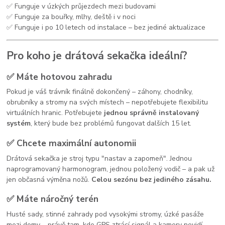
✅ Funguje v úzkých průjezdech mezi budovami
✅ Funguje za bouřky, mlhy, deště i v noci
✅ Funguje i po 10 letech od instalace – bez jediné aktualizace
Pro koho je drátová sekačka ideální?
✅
Máte hotovou zahradu
Pokud je váš trávník finálně dokončený – záhony, chodníky,
obrubníky a stromy na svých místech – nepotřebujete flexibilitu
virtuálních hranic. Potřebujete
jednou správně instalovaný
systém
, který bude bez problémů fungovat dalších 15 let.
✅
Chcete maximální autonomii
Drátová sekačka je stroj typu "nastav a zapomeň". Jednou
naprogramovaný harmonogram, jednou položený vodič – a pak už
jen občasná výměna nožů.
Celou sezónu bez jediného zásahu.
✅
Máte náročný terén
Husté sady, stinné zahrady pod vysokými stromy, úzké pasáže
mezi domy – právě tam, kde GPS ztrácí signál a kamery nevidí,