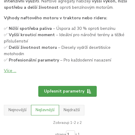
intenzivní využití
. Naftové agregáty nabízejí
vyšší výkon, nižší
spotřebu a delší životnost
oproti benzínovým motorům.
Výhody naftového motoru v traktoru nebo rideru:
✅
Nižší spotřeba paliva
– Úspora až 30 % oproti benzínu
✅
Vyšší krouticí moment
– Ideální pro náročné terény a těžké
příslušenství
✅
Delší životnost motoru
– Diesely vydrží desetitisíce
motohodin
✅
Profesionální parametry
– Pro každodenní nasazení
Více ...
Upřesnit parametry
Nejnovější
Nejlevnější
Nejdražší
Zobrazuji 1-2 z 2
strana
z 1