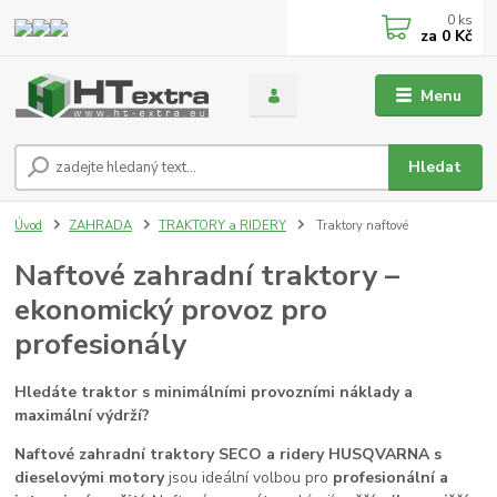
0
ks
za
0 Kč
Menu
Hledat
Úvod
ZAHRADA
TRAKTORY a RIDERY
Traktory naftové
Naftové zahradní traktory –
ekonomický provoz pro
profesionály
Hledáte traktor s minimálními provozními náklady a
maximální výdrží?
Naftové zahradní traktory SECO a ridery HUSQVARNA s
dieselovými motory
jsou ideální volbou pro
profesionální a