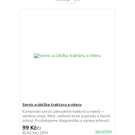
Servis a údržba traktoru a rideru
Kompletní servis zahradních traktorů a riderů —
výměna olejů, filtrů, seřízení brzd, pojezdu a žacích
ústrojí. Poskytujeme diagnostiku a opravy převod...
99 Kč
/
ČJ
SKLADEM
82 Kč
bez DPH