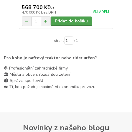
...
568 700 Kč
/
ks
SKLADEM
470 000 Kč
bez DPH
Přidat do košíku
strana
z 1
Pro koho je naftový traktor nebo rider určen?
👷 Profesionální zahradnické firmy
🏛️ Města a obce s rozsáhlou zelení
🏟️ Správci sportovišť
🚜 Ti, kdo požadují maximální ekonomiku provozu
Novinky z našeho blogu