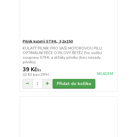
Pilník kulatý STIHL, 3,2x150
KULATÝ PILNÍK PRO VAŠI MOTOROVOU PILU:
OPTIMÁLNÍ PÉČE O PILOVÝ ŘETĚZ Pro ostřící
soupravy STIHL a držáky pilníku (bez násady
pilníku).
39 Kč
/
ks
SKLADEM
32 Kč
bez DPH
Přidat do košíku