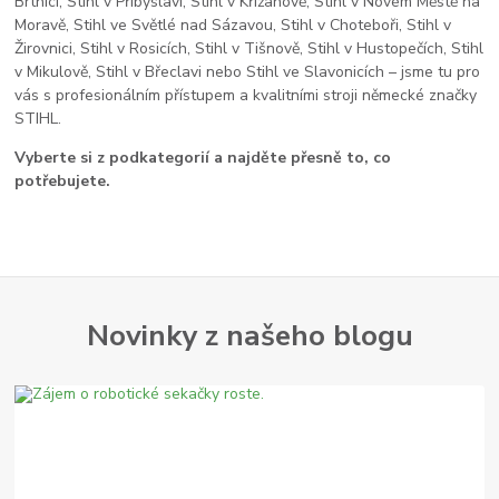
Brtnici, Stihl v Přibyslavi, Stihl v Křižanově, Stihl v Novém Městě na
Moravě, Stihl ve Světlé nad Sázavou, Stihl v Choteboři, Stihl v
Žirovnici, Stihl v Rosicích, Stihl v Tišnově, Stihl v Hustopečích, Stihl
v Mikulově, Stihl v Břeclavi nebo Stihl ve Slavonicích – jsme tu pro
vás s profesionálním přístupem a kvalitními stroji německé značky
STIHL.
Vyberte si z podkategorií a najděte přesně to, co
potřebujete.
Novinky z našeho blogu