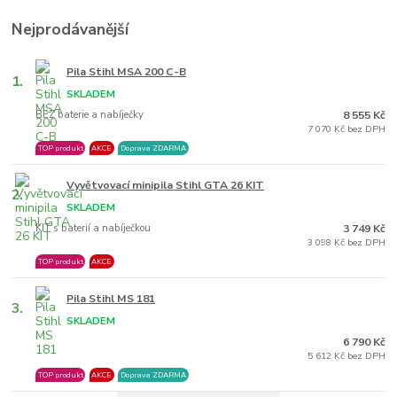
Nejprodávanější
Pila Stihl MSA 200 C-B
1.
SKLADEM
BEZ baterie a nabíječky
8 555 Kč
7 070 Kč bez DPH
TOP produkt
AKCE
Doprava ZDARMA
Vyvětvovací minipila Stihl GTA 26 KIT
2.
SKLADEM
KIT s baterií a nabíječkou
3 749 Kč
3 098 Kč bez DPH
TOP produkt
AKCE
Pila Stihl MS 181
3.
SKLADEM
6 790 Kč
5 612 Kč bez DPH
TOP produkt
AKCE
Doprava ZDARMA