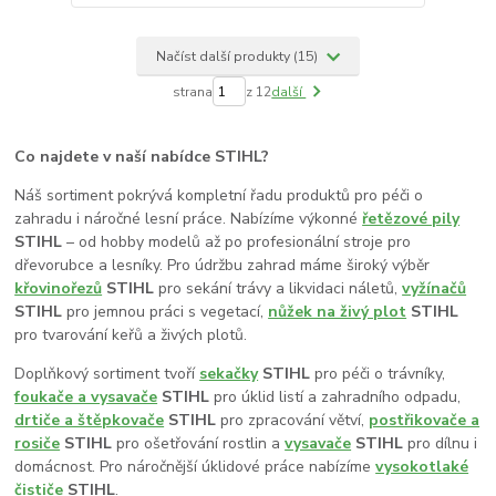
Načíst další produkty (15)
strana
z 12
další
Co najdete v naší nabídce STIHL?
Náš sortiment pokrývá kompletní řadu produktů pro péči o
zahradu i náročné lesní práce. Nabízíme výkonné
řetězové pily
STIHL
– od hobby modelů až po profesionální stroje pro
dřevorubce a lesníky. Pro údržbu zahrad máme široký výběr
křovinořezů
STIHL
pro sekání trávy a likvidaci náletů,
vyžínačů
STIHL
pro jemnou práci s vegetací,
nůžek na živý plot
STIHL
pro tvarování keřů a živých plotů.
Doplňkový sortiment tvoří
sekačky
STIHL
pro péči o trávníky,
foukače a vysavače
STIHL
pro úklid listí a zahradního odpadu,
drtiče a štěpkovače
STIHL
pro zpracování větví,
postřikovače a
rosiče
STIHL
pro ošetřování rostlin a
vysavače
STIHL
pro dílnu i
domácnost. Pro náročnější úklidové práce nabízíme
vysokotlaké
čističe
STIHL
.