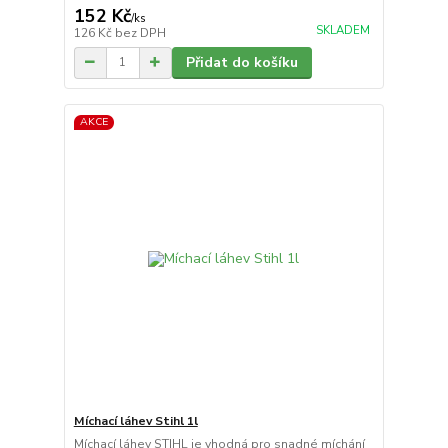
152 Kč
/
ks
SKLADEM
126 Kč
bez DPH
Přidat do košíku
AKCE
Míchací láhev Stihl 1l
Míchací láhev STIHL je vhodná pro snadné míchání