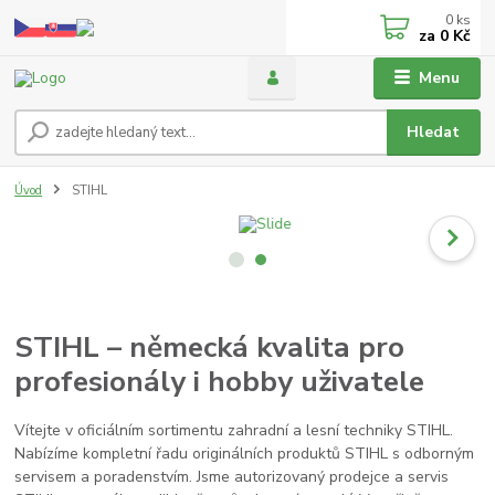
0
ks
za
0 Kč
Menu
Hledat
Úvod
STIHL
STIHL – německá kvalita pro
profesionály i hobby uživatele
Vítejte v oficiálním sortimentu zahradní a lesní techniky STIHL.
Nabízíme kompletní řadu originálních produktů STIHL s odborným
servisem a poradenstvím. Jsme autorizovaný prodejce a servis