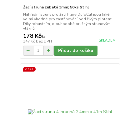
Žací struna zubatá 3mm; 50ks Stihl
Náhradní struny pro žací hlavy DuroCut jsou také
velmi vhodné pro zastřihování pod živým plotem:
Díky robustním, dlouhodobě pružným strunovým
vláknů...
178 Kč
/
ks
SKLADEM
147 Kč
bez DPH
Přidat do košíku
AKCE