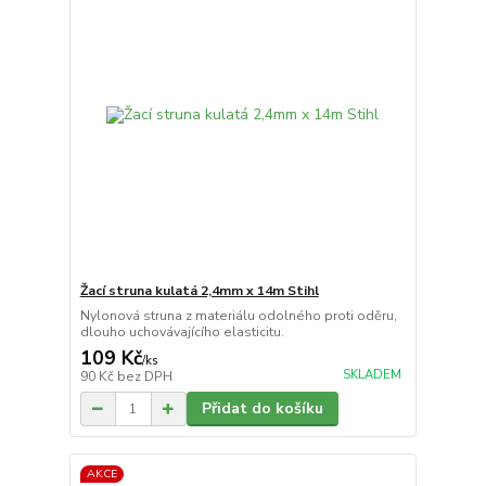
Žací struna kulatá 2,4mm x 14m Stihl
Nylonová struna z materiálu odolného proti oděru,
dlouho uchovávajícího elasticitu.
109 Kč
/
ks
SKLADEM
90 Kč
bez DPH
Přidat do košíku
AKCE