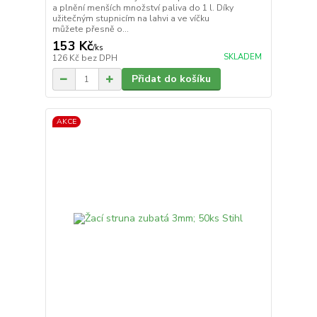
a plnění menších množství paliva do 1 l. Díky
užitečným stupnicím na lahvi a ve víčku
můžete přesně o...
153 Kč
/
ks
SKLADEM
126 Kč
bez DPH
Přidat do košíku
AKCE