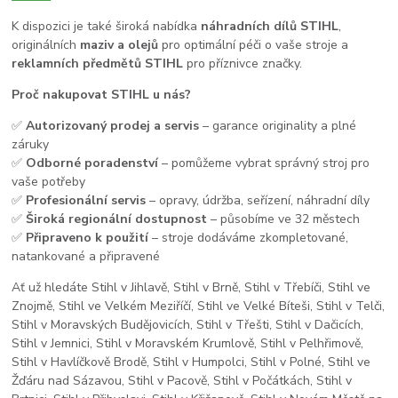
K dispozici je také široká nabídka
náhradních dílů STIHL
,
originálních
maziv a olejů
pro optimální péči o vaše stroje a
reklamních předmětů STIHL
pro příznivce značky.
Proč nakupovat STIHL u nás?
✅
Autorizovaný prodej a servis
– garance originality a plné
záruky
✅
Odborné poradenství
– pomůžeme vybrat správný stroj pro
vaše potřeby
✅
Profesionální servis
– opravy, údržba, seřízení, náhradní díly
✅
Široká regionální dostupnost
– působíme ve 32 městech
✅
Připraveno k použití
– stroje dodáváme zkompletované,
natankované a připravené
Ať už hledáte Stihl v Jihlavě, Stihl v Brně, Stihl v Třebíči, Stihl ve
Znojmě, Stihl ve Velkém Meziříčí, Stihl ve Velké Bíteši, Stihl v Telči,
Stihl v Moravských Budějovicích, Stihl v Třešti, Stihl v Dačicích,
Stihl v Jemnici, Stihl v Moravském Krumlově, Stihl v Pelhřimově,
Stihl v Havlíčkově Brodě, Stihl v Humpolci, Stihl v Polné, Stihl ve
Žďáru nad Sázavou, Stihl v Pacově, Stihl v Počátkách, Stihl v