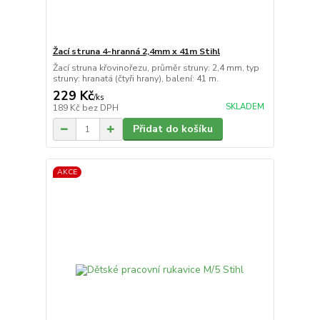
Žací struna 4-hranná 2,4mm x 41m Stihl
Žací struna křovinořezu, průměr struny: 2,4 mm, typ
struny: hranatá (čtyři hrany), balení: 41 m.
229 Kč
/
ks
SKLADEM
189 Kč
bez DPH
Přidat do košíku
AKCE