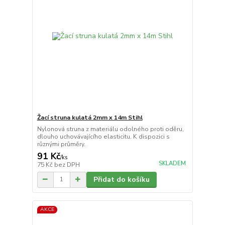
Žací struna kulatá 2mm x 14m Stihl
Nylonová struna z materiálu odolného proti oděru,
dlouho uchovávajícího elasticitu. K dispozici s
různými průměry.
91 Kč
/
ks
SKLADEM
75 Kč
bez DPH
Přidat do košíku
AKCE