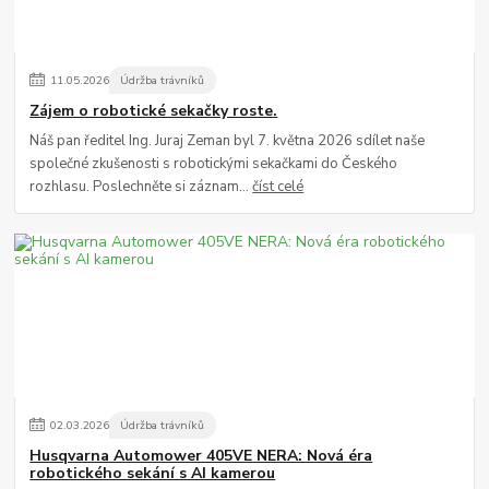
11
.
05
.
2026
Údržba trávníků
Zájem o robotické sekačky roste.
Náš pan ředitel Ing. Juraj Zeman byl 7. května 2026 sdílet naše
společné zkušenosti s robotickými sekačkami do Českého
rozhlasu. Poslechněte si záznam...
číst celé
02
.
03
.
2026
Údržba trávníků
Husqvarna Automower 405VE NERA: Nová éra
robotického sekání s AI kamerou