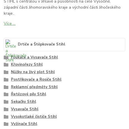
STIHL s centrálou v Jihlavě a působností na celé Vysočině,
západní části Jihomoravského kraje a východní části Jihočeského
kraje..
Více ...
Drtiče a Štěpkovače Stihl
Foukače a Vysavače Stihl
Křovinořezy Stihl
Nůžky na živý plot Stihl
Postřikovače a Rosiče Stihl
Reklamní předměty Stihl
Řetězové pily Stihl
Sekačky Stihl
Vysavače Stihl
Vysokotlaké čističe Stihl
Vyžínače Stihl