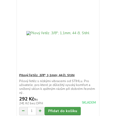
Pilový řetěz .3/8"; 1,1mm; 44 čl. Stihl
Pilový řetěz s nízkými vibracemi od STIHLu. Pro
uživatele, pro které je důležitý vysoký komfort a
snížený sklon k zpětným rázům při dobrém řezném
vý...
292 Kč
/
ks
SKLADEM
241 Kč
bez DPH
Přidat do košíku