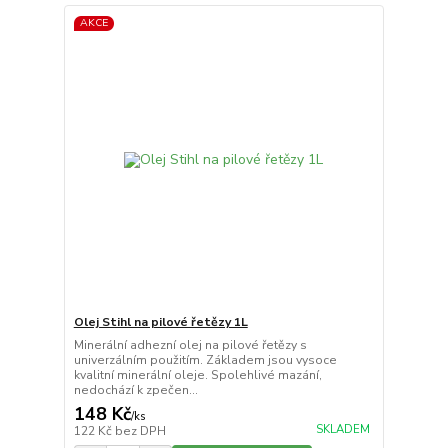
AKCE
Olej Stihl na pilové řetězy 1L
Minerální adhezní olej na pilové řetězy s
univerzálním použitím. Základem jsou vysoce
kvalitní minerální oleje. Spolehlivé mazání,
nedochází k zpečen...
148 Kč
/
ks
SKLADEM
122 Kč
bez DPH