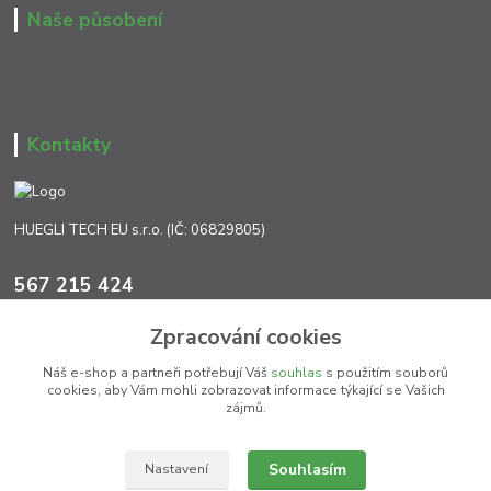
Naše působení
Kontakty
HUEGLI TECH EU s.r.o. (IČ: 06829805)
567 215 424
Po-Pá, 7:00 - 17:00 hod.
Zpracování cookies
info@ht-extra.cz
Náš e-shop a partneři potřebují Váš
souhlas
s použitím souborů
cookies, aby Vám mohli zobrazovat informace týkající se Vašich
zájmů.
Souhlasím
Nastavení