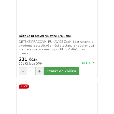
Dětské pracovní rukavice L/6 Stihl
DĚTSKÉ PRACOVNÍ RUKAVICE Zadní část rukavic je
vyrobena z elastické směsi elastanu a neoprenová
manžeta má výrazné logo STIHL. Vnitřní povrch
rukavic...
231 Kč
/
ks
SKLADEM
191 Kč
bez DPH
Přidat do košíku
AKCE