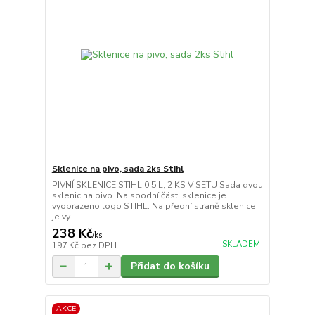
Sklenice na pivo, sada 2ks Stihl
PIVNÍ SKLENICE STIHL 0,5 L, 2 KS V SETU Sada dvou
sklenic na pivo. Na spodní části sklenice je
vyobrazeno logo STIHL. Na přední straně sklenice
je vy...
238 Kč
/
ks
SKLADEM
197 Kč
bez DPH
Přidat do košíku
AKCE