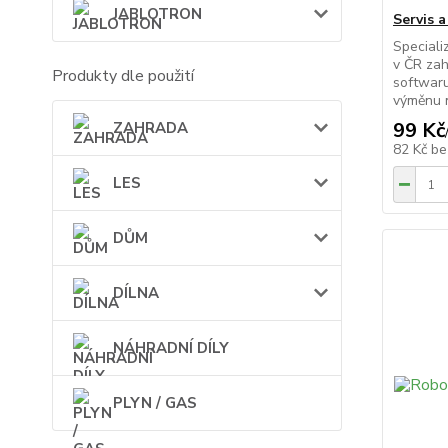
JABLOTRON
Servis 
Speciali
v ČR zah
Produkty dle použití
softwaru
výměnu no
99 Kč
ZAHRADA
82 Kč
be
LES
DŮM
DÍLNA
NÁHRADNÍ DÍLY
PLYN / GAS