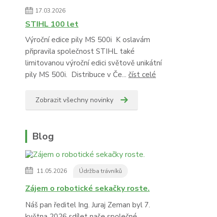
17.03.2026
STIHL 100 let
Výroční edice pily MS 500i K oslavám
připravila společnost STIHL také
limitovanou výroční edici světově unikátní
pily MS 500i. Distribuce v Če...
číst celé
Zobrazit všechny novinky
Blog
11.05.2026
Údržba trávníků
Zájem o robotické sekačky roste.
Náš pan ředitel Ing. Juraj Zeman byl 7.
května 2026 sdílet naše společné