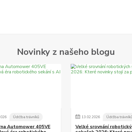
Novinky z našeho blogu
2026
Údržba trávníků
13
.
02
.
2026
Údržba trávník
rna Automower 405VE
Velké srovnání robotický