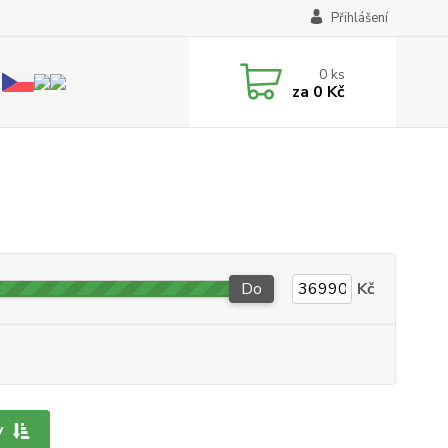
Přihlášení
0
ks
za
0 Kč
Do
Kč
y