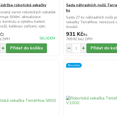
a údržba robotické sekačky
Sada náhradních nožů Terr
ks
zovaný servis robotických sekaček
rnuje čištění, aktualizace
Sada 27 ks náhradních nožů pr
, kontrolu a výměnu baterií,
sekačky TerraMow, nerezová o
žů, kalibraci zařízení, vým...
šroubů.
931 Kč
/
ČJ
/
ks
SKLADEM
z DPH
769 Kč
bez DPH
Přidat do košíku
Přidat do ko
Novinka