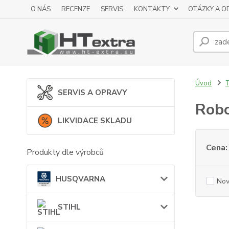
O NÁS
RECENZE
SERVIS
KONTAKTY
OTÁZKY A O
Úvod
SERVIS A OPRAVY
Robo
LIKVIDACE SKLADU
Cena:
Produkty dle výrobců
HUSQVARNA
Nov
STIHL