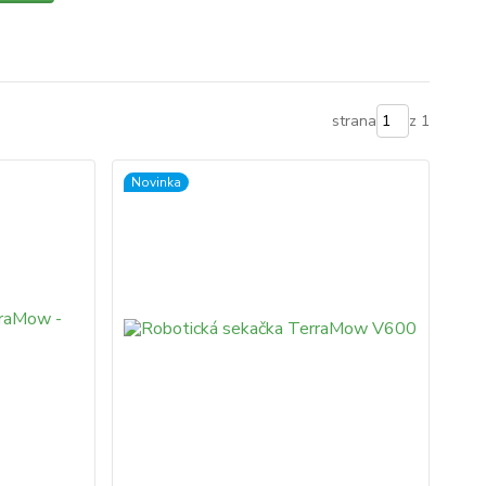
strana
z 1
Novinka