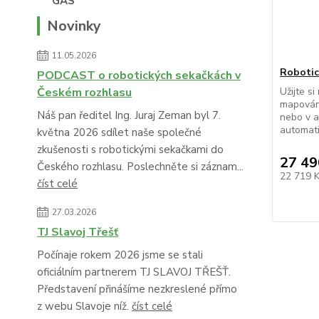
Novinky
11.05.2026
Robotic
PODCAST o robotických sekačkách v
Českém rozhlasu
Užijte s
mapování
Náš pan ředitel Ing. Juraj Zeman byl 7.
nebo v a
automati
května 2026 sdílet naše společné
zkušenosti s robotickými sekačkami do
27 49
Českého rozhlasu. Poslechněte si záznam...
22 719 
číst celé
27.03.2026
TJ Slavoj Třešť
Počínaje rokem 2026 jsme se stali
oficiálním partnerem TJ SLAVOJ TŘEŠŤ.
Představení přinášíme nezkreslené přímo
z webu Slavoje níž.
číst celé