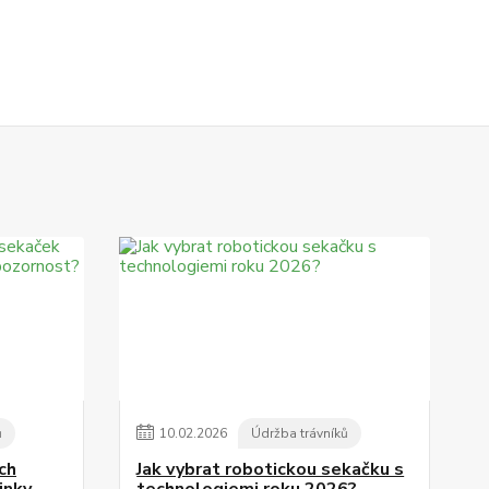
ů
10
.
02
.
2026
Údržba trávníků
ch
Jak vybrat robotickou sekačku s