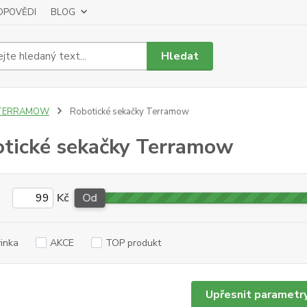
DPOVĚDI
BLOG
Hledat
TERRAMOW
Robotické sekačky Terramow
tické sekačky Terramow
Kč
Od
inka
AKCE
TOP produkt
Upřesnit parametr