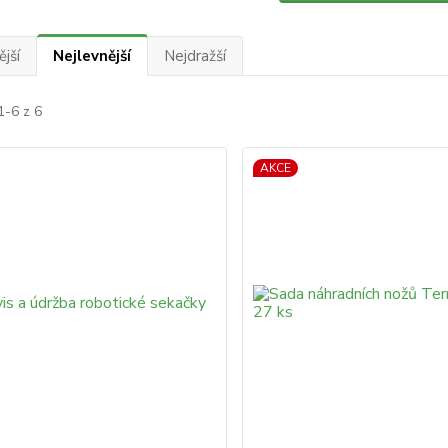
jší
Nejlevnější
Nejdražší
1-6 z 6
AKCE