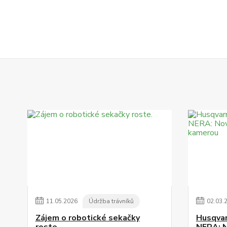
11
.
05
.
2026
Údržba trávníků
02
.
03
.
Zájem o robotické sekačky
Husqva