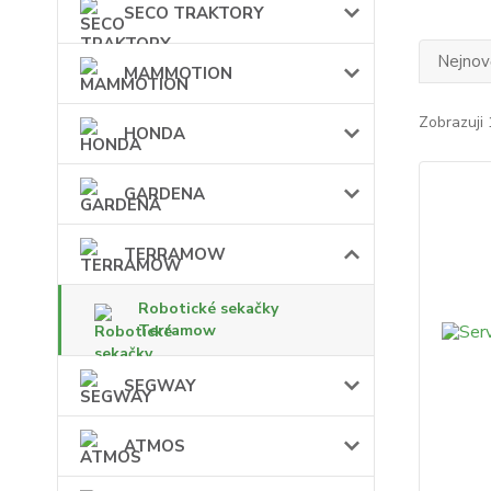
SECO TRAKTORY
Nejnově
MAMMOTION
Zobrazuji 
HONDA
GARDENA
TERRAMOW
Robotické sekačky
Terramow
SEGWAY
ATMOS