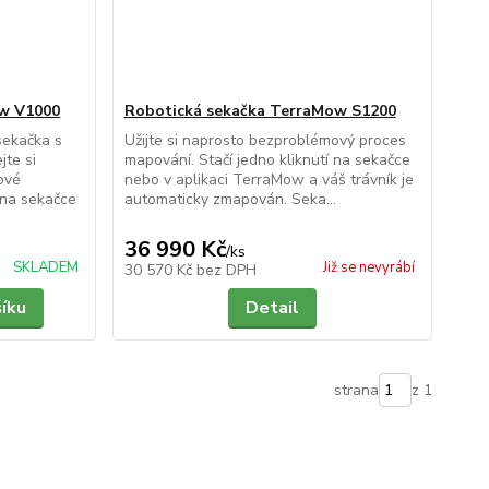
ow V1000
Robotická sekačka TerraMow S1200
sekačka s
Užijte si naprosto bezproblémový proces
jte si
mapování. Stačí jedno kliknutí na sekačce
ové
nebo v aplikaci TerraMow a váš trávník je
í na sekačce
automaticky zmapován. Seka...
36 990 Kč
/
ks
SKLADEM
Již se nevyrábí
30 570 Kč
bez DPH
šíku
Detail
strana
z 1