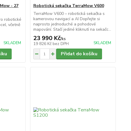
aMow - 27
Robotická sekačka TerraMow V600
TerraMow V600 – robotická sekačka s
kamerovou navigací a AI Dopřejte si
o robotické
naprosto jednoduché a pohodové
cel, včetně
mapování. Stačí jediné kliknutí na sekačc...
23 990 Kč
/
ks
SKLADEM
SKLADEM
19 826 Kč
bez DPH
šíku
Přidat do košíku