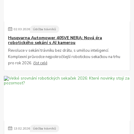
02
.
03
.
2026
Údržba trávníků
Husqvarna Automower 405VE NERA: Nová éra
robotického sekání s AI kamerou
Revoluce v sekání trávníku bez drátu, s umělou inteligencí.
Komplexní průvodce nejpokročilejší robotickou sekačkou na trhu
pro rok 2026.
číst celé
13
.
02
.
2026
Údržba trávníků