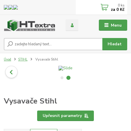
0
ks
za
0 Kč
Menu
Hledat
Úvod
STIHL
Vysavače Stihl
Vysavače Stihl
Upřesnit parametry