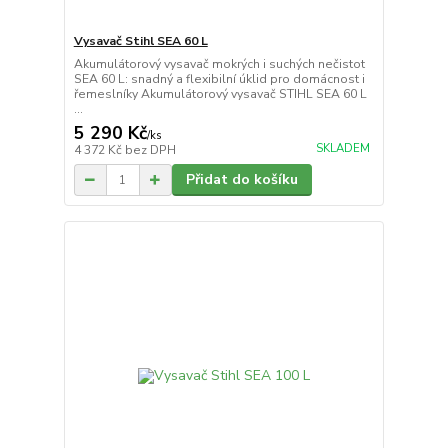
Vysavač Stihl SEA 60 L
Akumulátorový vysavač mokrých i suchých nečistot
SEA 60 L: snadný a flexibilní úklid pro domácnost i
řemeslníky Akumulátorový vysavač STIHL SEA 60 L
...
5 290 Kč
/
ks
SKLADEM
4 372 Kč
bez DPH
Přidat do košíku