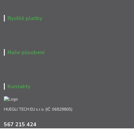
Rychlé platby
Naše působení
Kontakty
HUEGLI TECH EU s.r.o. (IČ: 06829805)
567 215 424
Po-Pá, 7:00 - 17:00 hod.