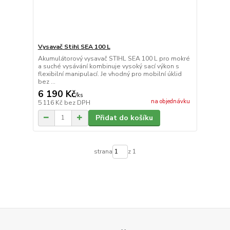
Vysavač Stihl SEA 100 L
Akumulátorový vysavač STIHL SEA 100 L pro mokré
a suché vysávání kombinuje vysoký sací výkon s
flexibilní manipulací. Je vhodný pro mobilní úklid
bez ...
6 190 Kč
/
ks
na objednávku
5 116 Kč
bez DPH
Přidat do košíku
strana
z 1