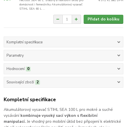
nečistot SEA 60 L: snadný a flexibilní úklid pro
4 372 Kč
bez DPH
domácnost i řemeslníky Akumulátorový vysavač
STIHL SEA 60 L ...
Přidat do košíku
Kompletní specifikace
Parametry
Hodnocení
0
Související zboží
2
Kompletní specifikace
Akumulátorový vysavač STIHL SEA 100 L pro mokré a suché
vysávání
kombinuje vysoký sací výkon s flexibilní
manipulací.
Je vhodný pro mobilní úklid bez připojení k elektrické