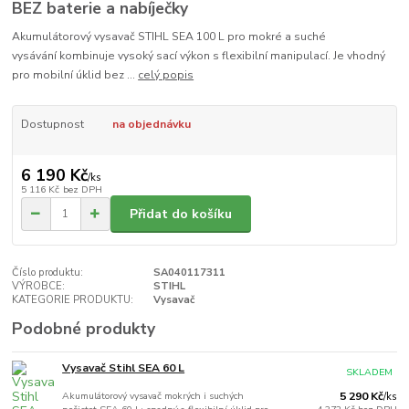
BEZ baterie a nabíječky
Akumulátorový vysavač STIHL SEA 100 L pro mokré a suché
vysávání kombinuje vysoký sací výkon s flexibilní manipulací. Je vhodný
pro mobilní úklid bez ...
celý popis
Dostupnost
na objednávku
6 190 Kč
/
ks
5 116 Kč
bez DPH
Přidat do košíku
Číslo produktu:
SA040117311
VÝROBCE:
STIHL
KATEGORIE PRODUKTU:
Vysavač
Podobné produkty
Vysavač Stihl SEA 60 L
SKLADEM
Akumulátorový vysavač mokrých i suchých
5 290 Kč
/
ks