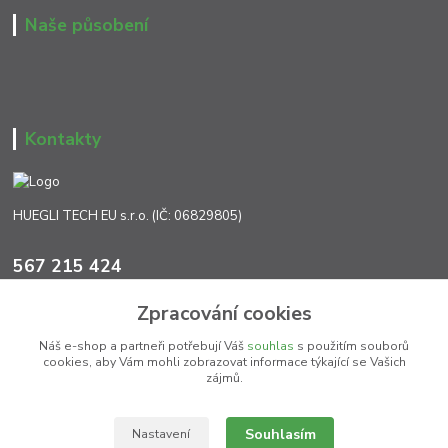
Naše působení
Kontakty
HUEGLI TECH EU s.r.o. (IČ: 06829805)
567 215 424
Po-Pá, 7:00 - 17:00 hod.
Zpracování cookies
info@ht-extra.cz
Náš e-shop a partneři potřebují Váš
souhlas
s použitím souborů
cookies, aby Vám mohli zobrazovat informace týkající se Vašich
zájmů.
Souhlasím
Nastavení