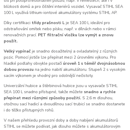
síti při poloprofesionálním použití, např. v řemeslech, ale i v
blízkosti domů a pro čištění interiérů vozidel. Vysavač STIHL SEA
100 L využívá lithium-iontové akumulátory systému STIHL AP.
Díky certifikaci
třídy prašnosti L
je SEA 100 L ideální pro
odstraňování omítek nebo písku, např. v dílnách nebo v rámci
renovačních prací.
PET filtrační vložku lze vymýt a znovu
použít.
Velký vypínač
je snadno dosažitelný a ovladatelný z různých
pozic. Pomocí jističe lze přepínat mezi 2 úrovněmi výkonu. Pro
hladké podlahy obvykle postačí
úroveň 1 s téměř dvojnásobnou
dobou provozu
na jedno nabití akumulátoru. Stupeň 2 s vysokým
sacím výkonem je vhodný pro odolnější nečistoty.
Univerzální hubice a štěrbinová hubice jsou u vysavače STIHL
SEA 100 L snadno přístupné, takže můžete
snadno a rychle
přepínat mezi různými způsoby použití.
S 2,6 m dlouhou,
otočnou sací hadicí a dvoudílnou sací trubicí se snadno dostanete
i do těžko přístupných rohů.
V našem přehledu provozní doby a doby nabíjení akumulátorů
STIHL se můžete podívat, jak dlouho můžete s akumulátorovým