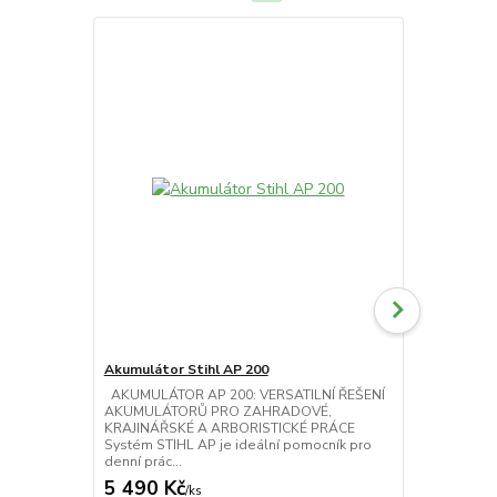
AKCE
Akumulátor Stihl AP 200
Nabíječka St
AKUMULÁTOR AP 200: VERSATILNÍ ŘEŠENÍ
STANDARDNÍ
AKUMULÁTORŮ PRO ZAHRADOVÉ,
KOMPAKTNÍ 
KRAJINÁŘSKÉ A ARBORISTICKÉ PRÁCE
AKUMULÁTORŮ
Systém STIHL AP je ideální pomocník pro
AL 101, komp
denní prác...
STIHL AK a...
5 490 Kč
1 091 Kč
/
ks