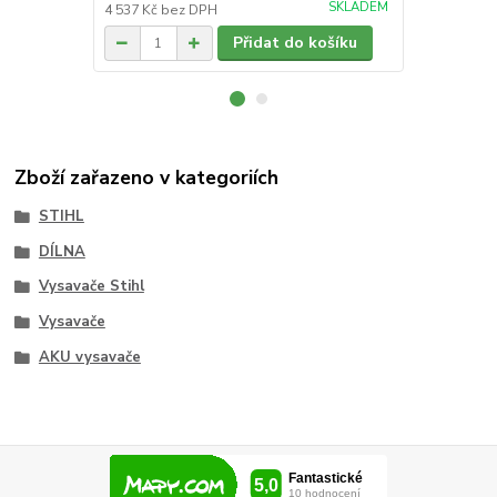
SKLADEM
4 537 Kč
bez DPH
902 Kč
bez 
Přidat do košíku
Zboží zařazeno v kategoriích
STIHL
DÍLNA
Vysavače Stihl
Vysavače
AKU vysavače