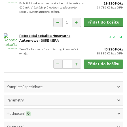
Robotická sekačka pro malé a členité trávníky do
29 990 Kč
/
ks
600 m². V úzkých průjezdech se přepne do
24 785 Kč
bez DPH
režimu systematického sečení.
Přidat do košíku
Robotická sekačka Husqvarna
SKLADEM
Automower 305E NERA
Sekačka bez vodičů na trávníky, která seče i
46 990 Kč
/
ks
okraje.
38 835 Kč
bez DPH
Přidat do košíku
Kompletní specifikace
Parametry
Hodnocení
0