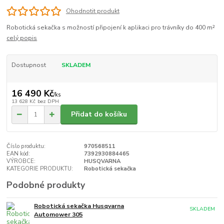
Ohodnotit produkt
Robotická sekačka s možností připojení k aplikaci pro trávníky do 400 m²
celý popis
Dostupnost
SKLADEM
16 490 Kč
/
ks
13 628 Kč
bez DPH
Přidat do košíku
Číslo produktu:
970568511
EAN kód:
7392930884465
VÝROBCE:
HUSQVARNA
KATEGORIE PRODUKTU:
Robotická sekačka
Podobné produkty
Robotická sekačka Husqvarna
SKLADEM
Automower 305