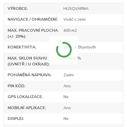
VÝROBCE
HUSQVARNA
NAVIGACE / OHRANIČENÍ
Vodič v zemi
MAX. PRACOVNÍ PLOCHA
400 m2
(+/- 20%)
KONEKTIVITA
Wi-Fi & Bluetooth
MAX. SKLON SVAHU
25%/10%
(UVNITŘ / U OKRAJE)
POHÁNĚNÁ NÁPRAVA
Zadní
PIN KÓD
Ano
GPS LOKALIZACE
Ne
MOBILNÍ APLIKACE
Ano
DISPLEJ
Ne