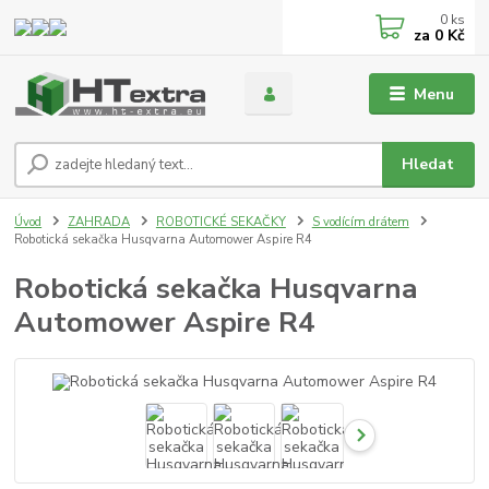
0
ks
za
0 Kč
Menu
Hledat
Úvod
ZAHRADA
ROBOTICKÉ SEKAČKY
S vodícím drátem
Robotická sekačka Husqvarna Automower Aspire R4
Robotická sekačka Husqvarna
Automower Aspire R4