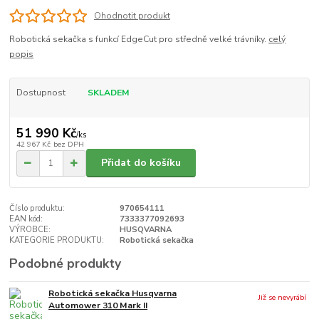
Ohodnotit produkt
Robotická sekačka s funkcí EdgeCut pro středně velké trávníky.
celý
popis
Dostupnost
SKLADEM
51 990 Kč
/
ks
42 967 Kč
bez DPH
Přidat do košíku
Číslo produktu:
970654111
EAN kód:
7333377092693
VÝROBCE:
HUSQVARNA
KATEGORIE PRODUKTU:
Robotická sekačka
Podobné produkty
Robotická sekačka Husqvarna
Již se nevyrábí
Automower 310 Mark II