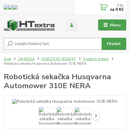
0
ks
za
0 Kč
Menu
Hledat
Úvod
ZAHRADA
ROBOTICKÉ SEKAČKY
S vodícím drátem
Robotická sekačka Husqvarna Automower 310E NERA
Robotická sekačka Husqvarna
Automower 310E NERA