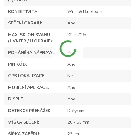
KONEKTIVITA
Wi-Fi & Bluetooth
SEČENÍ OKRAJŮ
Ano
MAX. SKLON SVAHU
30%/20%
(UVNITŘ / U OKRAJE)
POHÁNĚNÁ NÁPRAVA
Přední
PIN KÓD
Ano
GPS LOKALIZACE
Ne
MOBILNÍ APLIKACE
Ano
DISPLEJ
Ano
DETEKCE PŘEKÁŽEK
Dotykem
VÝŠKA SEČENÍ
20 - 55 mm
ŠÍŘKA ZÁBĚRU
22 cm