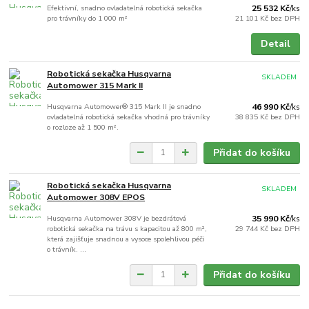
Efektivní, snadno ovladatelná robotická sekačka
25 532 Kč
/
ks
pro trávníky do 1 000 m²
21 101 Kč
bez DPH
Detail
Robotická sekačka Husqvarna
SKLADEM
Automower 315 Mark II
Husqvarna Automower® 315 Mark II je snadno
46 990 Kč
/
ks
ovladatelná robotická sekačka vhodná pro trávníky
38 835 Kč
bez DPH
o rozloze až 1 500 m².
Přidat do košíku
Robotická sekačka Husqvarna
SKLADEM
Automower 308V EPOS
Husqvarna Automower 308V je bezdrátová
35 990 Kč
/
ks
robotická sekačka na trávu s kapacitou až 800 m²,
29 744 Kč
bez DPH
která zajišťuje snadnou a vysoce spolehlivou péči
o trávník. ...
Přidat do košíku