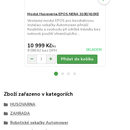
Modul Husqvarna EPOS NERA 310E/410XE
Žací břity
robotickou 
Vestavný modul EPOS pro bezdrátovou
instalaci sekačky Automower přináší
Žací břity Hu
flexibilitu a svobodu při údržbě trávníku bez
bezpečnou ma
nutnosti použití ohraničujícího ...
trávníku. Pro
se dotknou n
10 999 Kč
599 Kč
/
ks
/
ks
SKLADEM
9 090 Kč
bez DPH
495 Kč
bez 
Přidat do košíku
Zboží zařazeno v kategoriích
HUSQVARNA
ZAHRADA
Robotické sekačky Automower