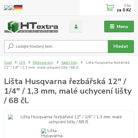
0
ks
za
0 Kč
Menu
Hledat
Úvod
LES
Řetězové pily
Vodící lišty
Lišta Husqvarna řezbářská
12" / 1/4" / 1,3 mm, malé uchycení lišty / 68 čl.
Lišta Husqvarna řezbářská 12" /
1/4" / 1,3 mm, malé uchycení lišty
/ 68 čl.