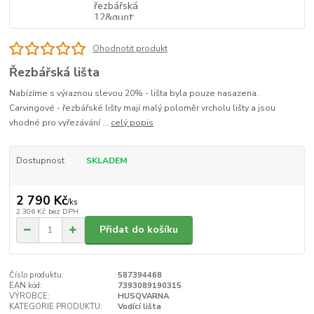
Ohodnotit produkt
Řezbářská lišta
Nabízíme s výraznou slevou 20% - lišta byla pouze nasazena.
Carvingové - řezbářské lišty mají malý poloměr vrcholu lišty a jsou
vhodné pro vyřezávání ...
celý popis
Dostupnost
SKLADEM
2 790 Kč
/
ks
2 306 Kč
bez DPH
Přidat do košíku
Číslo produktu:
587394468
EAN kód:
7393089190315
VÝROBCE:
HUSQVARNA
KATEGORIE PRODUKTU:
Vodící lišta