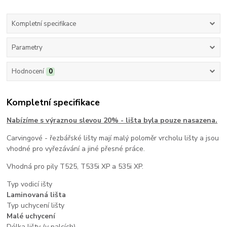
Kompletní specifikace
Parametry
Hodnocení
0
Kompletní specifikace
Nabízíme s výraznou slevou 20% - lišta byla pouze nasazena.
Carvingové - řezbářské lišty mají malý poloměr vrcholu lišty a jsou
vhodné pro vyřezávání a jiné přesné práce.
Vhodná pro pily T525, T535i XP a 535i XP.
Typ vodicí išty
Laminovaná lišta
Typ uchycení lišty
Malé uchycení
Délka lišty (v palcích)