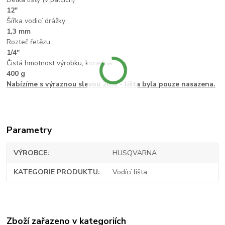
12"
Šířka vodicí drážky
1,3 mm
Rozteč řetězu
1/4"
Čistá hmotnost výrobku, konečná
400 g
Nabízíme s výraznou slevou 20% - lišta byla pouze nasazena.
Parametry
VÝROBCE
HUSQVARNA
KATEGORIE PRODUKTU
Vodící lišta
Zboží zařazeno v kategoriích