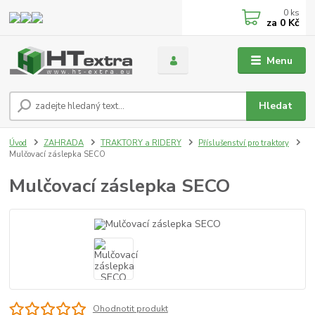
0
ks
za
0 Kč
Menu
Hledat
Úvod
ZAHRADA
TRAKTORY a RIDERY
Příslušenství pro traktory
Mulčovací záslepka SECO
Mulčovací záslepka SECO
Ohodnotit produkt