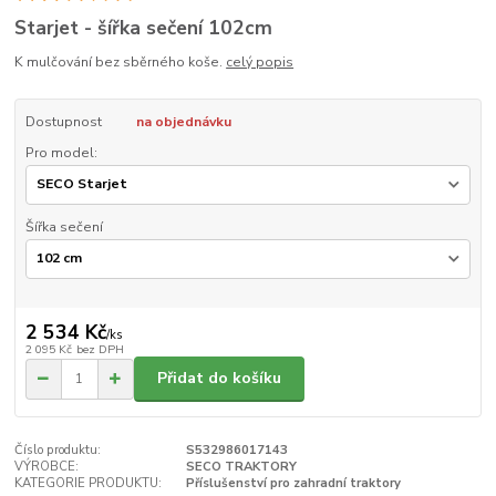
Starjet - šířka sečení 102cm
K mulčování bez sběrného koše.
celý popis
Dostupnost
na objednávku
Pro model:
Šířka sečení
2 534 Kč
/
ks
2 095 Kč
bez DPH
Přidat do košíku
Číslo produktu:
S532986017143
VÝROBCE:
SECO TRAKTORY
KATEGORIE PRODUKTU:
Příslušenství pro zahradní traktory