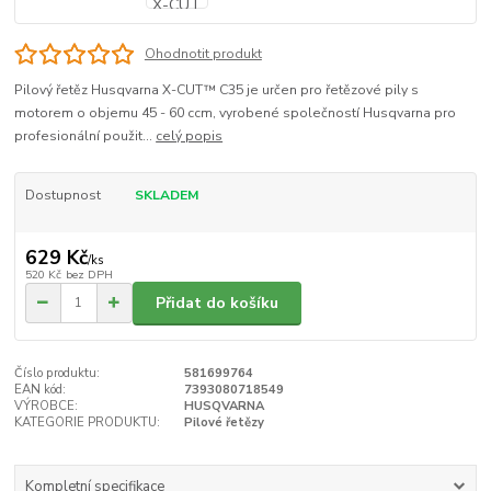
Ohodnotit produkt
Pilový řetěz Husqvarna X-CUT™ C35 je určen pro řetězové pily s
motorem o objemu 45 - 60 ccm, vyrobené společností Husqvarna pro
profesionální použit...
celý popis
Dostupnost
SKLADEM
629 Kč
/
ks
520 Kč
bez DPH
Přidat do košíku
Číslo produktu:
581699764
EAN kód:
7393080718549
VÝROBCE:
HUSQVARNA
KATEGORIE PRODUKTU:
Pilové řetězy
Kompletní specifikace