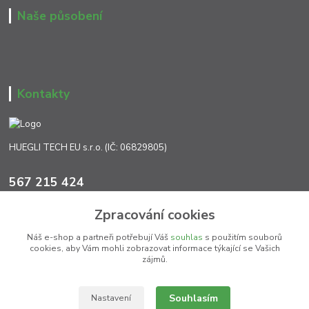
Naše působení
Kontakty
HUEGLI TECH EU s.r.o. (IČ: 06829805)
567 215 424
Po-Pá, 7:00 - 17:00 hod.
Zpracování cookies
info@ht-extra.cz
Náš e-shop a partneři potřebují Váš
souhlas
s použitím souborů
cookies, aby Vám mohli zobrazovat informace týkající se Vašich
zájmů.
Souhlasím
Nastavení