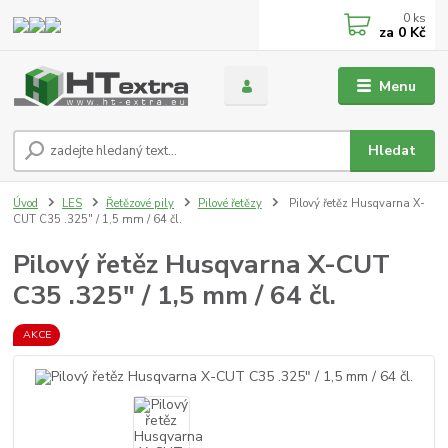
0
ks
za
0 Kč
Menu
Hledat
Úvod
LES
Řetězové pily
Pilové řetězy
Pilový řetěz Husqvarna X-
CUT C35 .325" / 1,5 mm / 64 čl.
Pilový řetěz Husqvarna X-CUT
C35 .325" / 1,5 mm / 64 čl.
AKCE