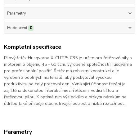
Parametry
Hodnocení
0
Kompletní specifikace
Pilový řetěz Husqvarna X-CUT™ C35 je určen pro řetězové pily s
motorem o objemu 45 - 60 ccm, vyrobené společností Husqvarna
pro profesionální použití. Řetěz má robustní konstrukci a je
vyroben z odolných materiálů, aby poskytoval vysokou
produktivitu po celý pracovní den. Vynikající účinnost řezání je
zajištěna dokonalou interakcí mezi řetězem, vodicí lištou a
řetězovou pilou. K optimálním výsledkům a nízkým nárokům na
údržbu také přispěje dlouhotrvající ostrost a nízká roztažnost.
Parametry