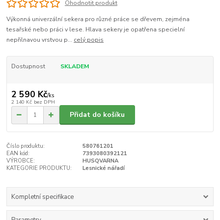
Ohodnotit produkt
Výkonná univerzální sekera pro různé práce se dřevem, zejména
tesařské nebo práci v lese. Hlava sekery je opatřena specielní
nepřilnavou vrstvou p...
celý popis
Dostupnost
SKLADEM
2 590 Kč
/
ks
2 140 Kč
bez DPH
Přidat do košíku
Číslo produktu:
580761201
EAN kód:
7393080392121
VÝROBCE:
HUSQVARNA
KATEGORIE PRODUKTU:
Lesnické nářadí
Kompletní specifikace