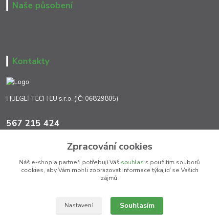
Naše působení
Kontakty
HUEGLI TECH EU s.r.o. (IČ: 06829805)
567 215 424
Po-Pá, 7:00 - 17:00 hod.
Zpracování cookies
info@ht-extra.cz
Náš e-shop a partneři potřebují Váš
souhlas
s použitím souborů
cookies, aby Vám mohli zobrazovat informace týkající se Vašich
zájmů.
Souhlasím
Nastavení