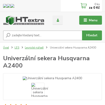
0
ks
za
0 Kč
Menu
Hledat
Úvod
LES
Lesnické nářadí
Univerzální sekera Husqvarna A2400
Univerzální sekera Husqvarna
A2400