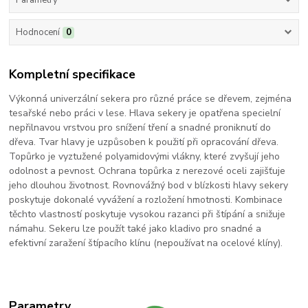
Parametry
Hodnocení
0
Kompletní specifikace
Výkonná univerzální sekera pro různé práce se dřevem, zejména
tesařské nebo práci v lese. Hlava sekery je opatřena specielní
nepřilnavou vrstvou pro snížení tření a snadné proniknutí do
dřeva. Tvar hlavy je uzpůsoben k použití při opracování dřeva.
Topůrko je vyztužené polyamidovými vlákny, které zvyšují jeho
odolnost a pevnost. Ochrana topůrka z nerezové oceli zajišťuje
jeho dlouhou životnost. Rovnovážný bod v blízkosti hlavy sekery
poskytuje dokonalé vyvážení a rozložení hmotnosti. Kombinace
těchto vlastností poskytuje vysokou razanci při štípání a snižuje
námahu. Sekeru lze použít také jako kladivo pro snadné a
efektivní zaražení štípacího klínu (nepoužívat na ocelové klíny).
Parametry