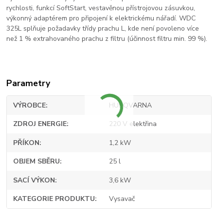
rychlosti, funkcí SoftStart, vestavěnou přístrojovou zásuvkou,
výkonný adaptérem pro připojení k elektrickému nářadí. WDC
325L splňuje požadavky třídy prachu L, kde není povoleno více
než 1 % extrahovaného prachu z filtru (účinnost filtru min. 99 %).
Parametry
VÝROBCE
HUSQVARNA
ZDROJ ENERGIE
220 V elektřina
PŘÍKON
1,2 kW
OBJEM SBĚRU
25 l
SACÍ VÝKON
3,6 kW
KATEGORIE PRODUKTU
Vysavač