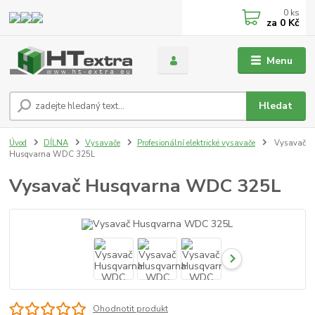
0
ks
za
0 Kč
Menu
Hledat
Úvod
DÍLNA
Vysavače
Profesionální elektrické vysavače
Vysavač
Husqvarna WDC 325L
Vysavač Husqvarna WDC 325L
Ohodnotit produkt