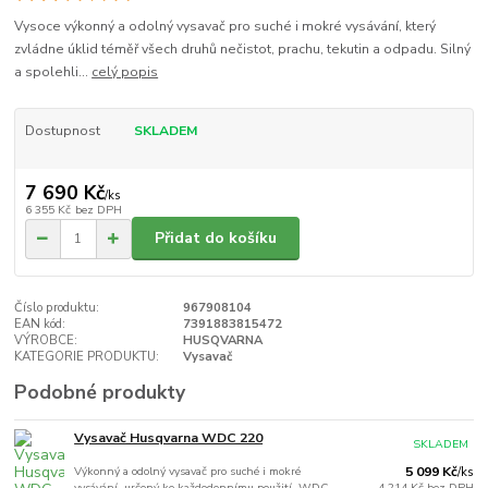
Vysoce výkonný a odolný vysavač pro suché i mokré vysávání, který
zvládne úklid téměř všech druhů nečistot, prachu, tekutin a odpadu. Silný
a spolehli...
celý popis
Dostupnost
SKLADEM
7 690 Kč
/
ks
6 355 Kč
bez DPH
Přidat do košíku
Číslo produktu:
967908104
EAN kód:
7391883815472
VÝROBCE:
HUSQVARNA
KATEGORIE PRODUKTU:
Vysavač
Podobné produkty
Vysavač Husqvarna WDC 220
SKLADEM
Výkonný a odolný vysavač pro suché i mokré
5 099 Kč
/
ks
vysávání, určený ke každodennímu použití. WDC
4 214 Kč
bez DPH