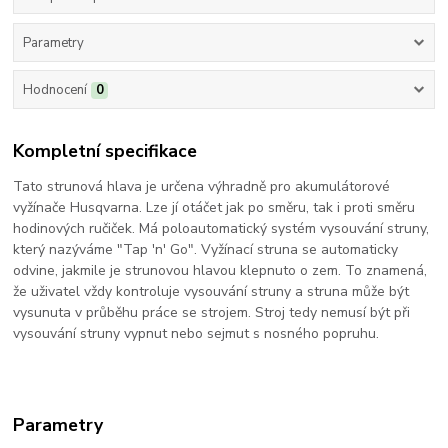
Parametry
Hodnocení
0
Kompletní specifikace
Tato strunová hlava je určena výhradně pro akumulátorové
vyžínače Husqvarna. Lze jí otáčet jak po směru, tak i proti směru
hodinových ručiček. Má poloautomatický systém vysouvání struny,
který nazýváme "Tap 'n' Go". Vyžínací struna se automaticky
odvine, jakmile je strunovou hlavou klepnuto o zem. To znamená,
že uživatel vždy kontroluje vysouvání struny a struna může být
vysunuta v průběhu práce se strojem. Stroj tedy nemusí být při
vysouvání struny vypnut nebo sejmut s nosného popruhu.
Parametry