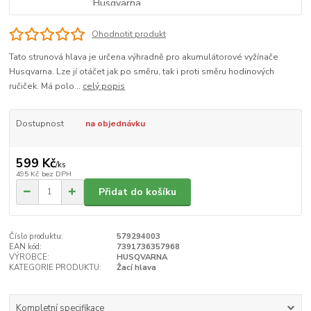
Ohodnotit produkt
Tato strunová hlava je určena výhradně pro akumulátorové vyžínače
Husqvarna. Lze jí otáčet jak po směru, tak i proti směru hodinových
ručiček. Má polo...
celý popis
Dostupnost
na objednávku
599 Kč
/
ks
495 Kč
bez DPH
Přidat do košíku
Číslo produktu:
579294003
EAN kód:
7391736357968
VÝROBCE:
HUSQVARNA
KATEGORIE PRODUKTU:
Žací hlava
Kompletní specifikace