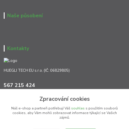
Naše působení
Kontakty
HUEGLI TECH EU s.r.o. (IČ: 06829805)
567 215 424
Po-Pá, 7:00 - 17:00 hod.
Zpracování cookies
info@ht-extra.cz
Náš e-shop a partneři potřebují Váš
souhlas
s použitím souborů
cookies, aby Vám mohli zobrazovat informace týkající se Vašich
zájmů.