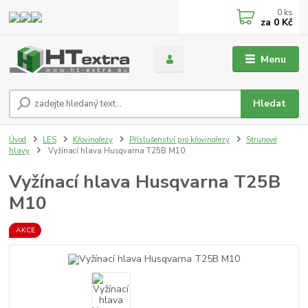
0
ks
za
0 Kč
Menu
Hledat
Úvod
LES
Křovinořezy
Příslušenství pro křovinořezy
Strunové
hlavy
Vyžínací hlava Husqvarna T25B M10
Vyžínací hlava Husqvarna T25B
M10
AKCE