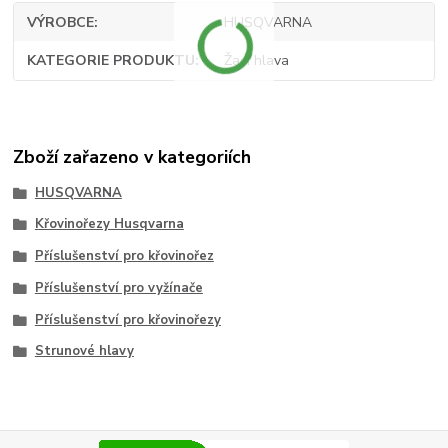
VÝROBCE
HUSQVARNA
KATEGORIE PRODUKTU
Žací hlava
Zboží zařazeno v kategoriích
HUSQVARNA
Křovinořezy Husqvarna
Příslušenství pro křovinořez
Příslušenství pro vyžínače
Příslušenství pro křovinořezy
Strunové hlavy