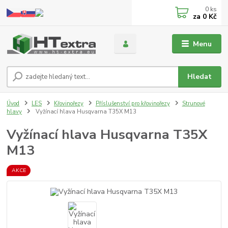
0
ks
za
0 Kč
Menu
Hledat
Úvod
LES
Křovinořezy
Příslušenství pro křovinořezy
Strunové
hlavy
Vyžínací hlava Husqvarna T35X M13
Vyžínací hlava Husqvarna T35X
M13
AKCE