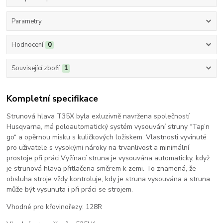
Parametry
Hodnocení
0
Související zboží
1
Kompletní specifikace
Strunová hlava T35X byla exluzivně navržena společností
Husqvarna, má poloautomatický systém vysouvání struny “Tap’n
go“ a opěrnou misku s kuličkových ložiskem. Vlastnosti vyvinuté
pro uživatele s vysokými nároky na trvanlivost a minimální
prostoje při práci.Vyžínací struna je vysouvána automaticky, když
je strunová hlava přitlačena směrem k zemi. To znamená, že
obsluha stroje vždy kontroluje, kdy je struna vysouvána a struna
může být vysunuta i při práci se strojem.
Vhodné pro křovinořezy: 128R