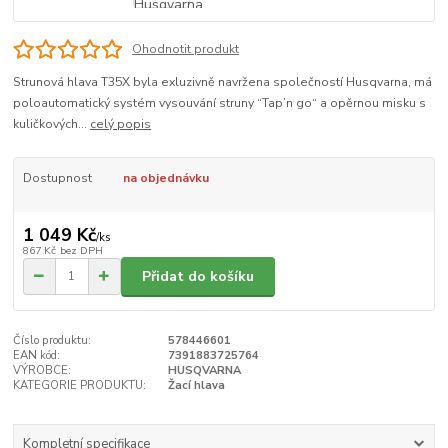
Ohodnotit produkt
Strunová hlava T35X byla exluzivně navržena společností Husqvarna, má
poloautomatický systém vysouvání struny “Tap’n go“ a opěrnou misku s
kuličkových...
celý popis
Dostupnost
na objednávku
1 049 Kč
/
ks
867 Kč
bez DPH
Přidat do košíku
Číslo produktu:
578446601
EAN kód:
7391883725764
VÝROBCE:
HUSQVARNA
KATEGORIE PRODUKTU:
Žací hlava
Kompletní specifikace