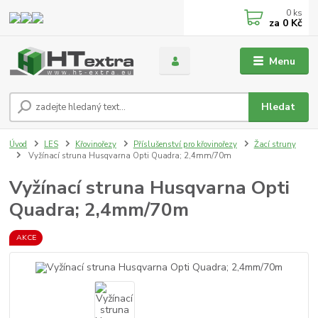
0
ks
za
0 Kč
Menu
Hledat
Úvod
LES
Křovinořezy
Příslušenství pro křovinořezy
Žací struny
Vyžínací struna Husqvarna Opti Quadra; 2,4mm/70m
Vyžínací struna Husqvarna Opti
Quadra; 2,4mm/70m
AKCE