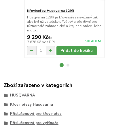
Křovinořez Husqvarna 129R
Křovinořez 
Husqvarna 129R je křovinořez navržený tak,
Husqvarna 5
aby byl uživatelsky přívětivý a efektivní pro
křovinořez n
různorodé zahradnické a krajinné práce. Jeho
požadavky p
moto...
uživatelů, kt
9 290 Kč
24 490 
/
ks
SKLADEM
7 678 Kč
bez DPH
20 240 Kč
be
Přidat do košíku
Zboží zařazeno v kategoriích
HUSQVARNA
Křovinořezy Husqvarna
Příslušenství pro křovinořez
Příslušenství pro vyžínače