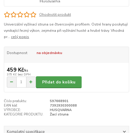
Ohodnotit produkt
Univerzální vyžínací struna se čtvercovým profilem. Ostré hrany poskytují
vynikající řezný výkon, zejména při vyžínání husté a hrubé trávy. Vhodná
pr...
celý popis
Dostupnost
na objednávku
459 Kč
/
ks
379 Kč
bez DPH
Přidat do košíku
Číslo produktu:
597668901
EAN kód:
7392930300088
VÝROBCE:
HUSQVARNA
KATEGORIE PRODUKTU:
Žací struna
Kompletní specifikace