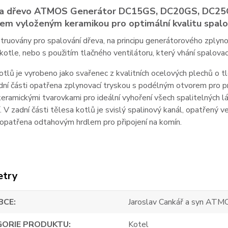
na dřevo ATMOS
Generátor
DC15GS,
DC20GS, DC25G
em vyloženým keramikou pro optimální kvalitu spalov
truovány pro spalování dřeva, na principu generátorového zplyno
 kotle, nebo s použitím tlačného ventilátoru, který vhání spalovac
tlů je vyrobeno jako svařenec z kvalitních ocelových plechů o tl
dní části opatřena zplynovací tryskou s podélným otvorem pro prů
eramickými tvarovkami pro ideální vyhoření všech spalitelných l
. V zadní části tělesa kotlů je svislý spalinový kanál, opatřený v
 opatřena odtahovým hrdlem pro připojení na komín.
etry
BCE
Jaroslav Cankář a syn ATM
GORIE PRODUKTU
Kotel