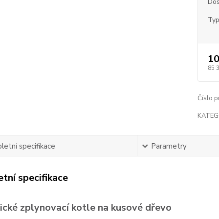
Dos
Typ
10
85 
Číslo p
KATEG
etní specifikace
Parametry
tní specifikace
ické zplynovací kotle na kusové dřevo