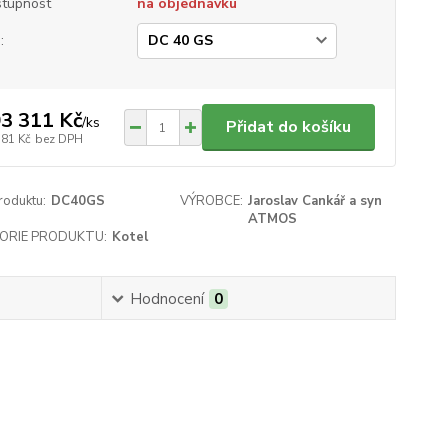
tupnost
na objednávku
:
3 311 Kč
/
ks
Přidat do košíku
381 Kč
bez DPH
roduktu:
DC40GS
VÝROBCE:
Jaroslav Cankář a syn
ATMOS
ORIE PRODUKTU:
Kotel
Hodnocení
0