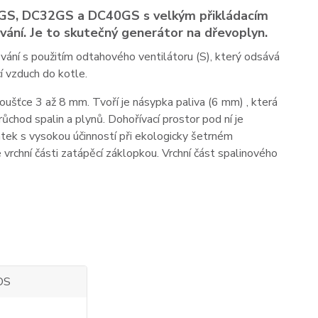
S, DC32GS a DC40GS s velkým přikládacím
ání. Je to skutečný generátor na dřevoplyn.
vání s použitím odtahového ventilátoru (S), který odsává
í vzduch do kotle.
oušťce 3 až 8 mm. Tvoří je násypka paliva (6 mm) , která
chod spalin a plynů. Dohořívací prostor pod ní je
átek s vysokou účinností při ekologicky šetrném
e vrchní části zatápěcí záklopkou. Vrchní část spalinového
OS