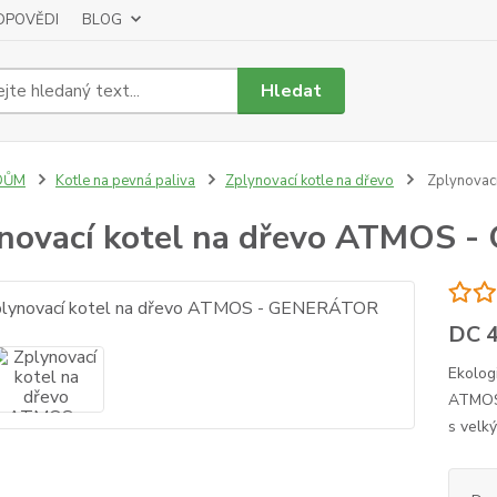
DPOVĚDI
BLOG
Hledat
DŮM
Kotle na pevná paliva
Zplynovací kotle na dřevo
Zplynovac
novací kotel na dřevo ATMOS
DC 
Ekolog
ATMOS
s velk