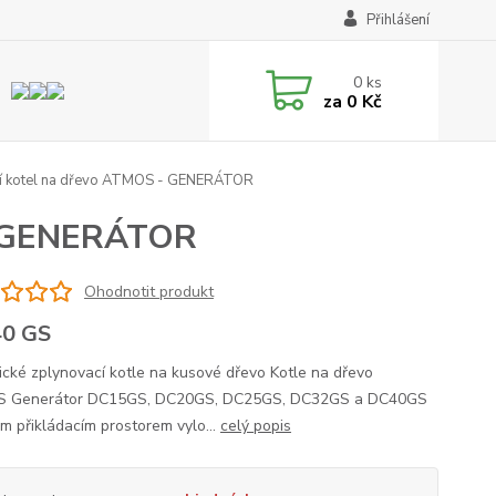
Přihlášení
0
ks
za
0 Kč
í kotel na dřevo ATMOS - GENERÁTOR
 - GENERÁTOR
Ohodnotit produkt
40 GS
ické zplynovací kotle na kusové dřevo Kotle na dřevo
 Generátor DC15GS, DC20GS, DC25GS, DC32GS a DC40GS
ým přikládacím prostorem vylo...
celý popis