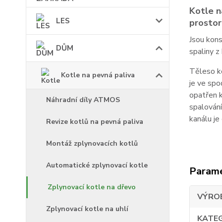
Kotle 
LES
prostor
Jsou kons
DŮM
spaliny z
Těleso ko
Kotle na pevná paliva
je ve spo
opatřen k
Náhradní díly ATMOS
spalování
kanálu je
Revize kotlů na pevná paliva
Montáž zplynovacích kotlů
Automatické zplynovací kotle
Param
Zplynovací kotle na dřevo
VÝRO
Zplynovací kotle na uhlí
KATE