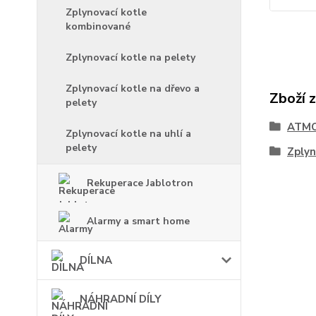
Zplynovací kotle
kombinované
Zplynovací kotle na pelety
Zplynovací kotle na dřevo a
Zboží 
pelety
ATM
Zplynovací kotle na uhlí a
pelety
Zplyn
Rekuperace Jablotron
Alarmy a smart home
DÍLNA
NÁHRADNÍ DÍLY