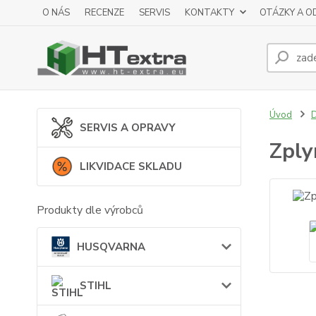
O NÁS
RECENZE
SERVIS
KONTAKTY
OTÁZKY A O
Úvod
SERVIS A OPRAVY
Zply
LIKVIDACE SKLADU
Produkty dle výrobců
HUSQVARNA
STIHL