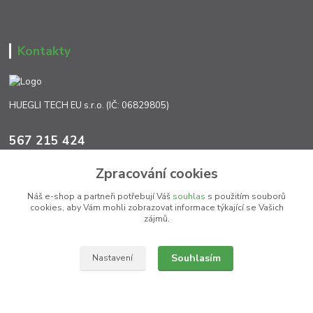
Kontakty
HUEGLI TECH EU s.r.o. (IČ: 06829805)
567 215 424
Po-Pá, 7:00 - 17:00 hod.
Zpracování cookies
info@ht-extra.cz
Náš e-shop a partneři potřebují Váš
souhlas
s použitím souborů
cookies, aby Vám mohli zobrazovat informace týkající se Vašich
zájmů.
Souhlasím
Nastavení
(c) HT EXTRA Jihlava 2026