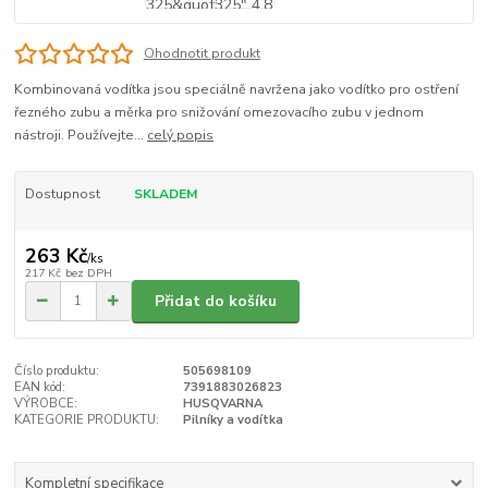
Ohodnotit produkt
Kombinovaná vodítka jsou speciálně navržena jako vodítko pro ostření
řezného zubu a měrka pro snižování omezovacího zubu v jednom
nástroji. Používejte...
celý popis
Dostupnost
SKLADEM
263 Kč
/
ks
217 Kč
bez DPH
Přidat do košíku
Číslo produktu:
505698109
EAN kód:
7391883026823
VÝROBCE:
HUSQVARNA
KATEGORIE PRODUKTU:
Pilníky a vodítka
Kompletní specifikace