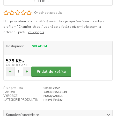
Ohodnotit produkt
H38 je vyroben pro menší řetězové pily a je opatřen řezacími zuby s
profilem "Chamfer-chisel". Jedná se o řetěz s nízkými vibracemi a
ochranou proti...
celý popis
Dostupnost
SKLADEM
579 Kč
/
ks
479 Kč
bez DPH
Přidat do košíku
Číslo produktu:
581807952
EAN kód:
7393080510549
VÝROBCE:
HUSQVARNA
KATEGORIE PRODUKTU:
Pilové řetězy
Kompletní specifikace