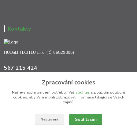
Kontakty
HUEGLI TECH EU s.r.o. (IČ: 06829805)
567 215 424
Po-Pá, 7:00 - 17:00 hod.
Zpracování cookies
info@ht-extra.cz
Náš e-shop a partneři potřebují Váš
souhlas
s použitím souborů
cookies, aby Vám mohli zobrazovat informace týkající se Vašich
zájmů.
Souhlasím
Nastavení
(c) HT EXTRA Jihlava 2026