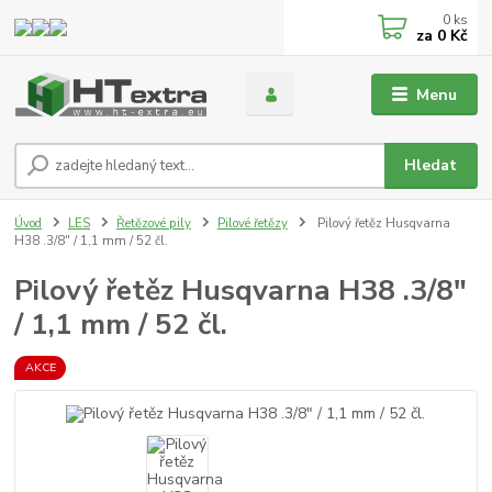
0
ks
za
0 Kč
Menu
Hledat
Úvod
LES
Řetězové pily
Pilové řetězy
Pilový řetěz Husqvarna
H38 .3/8" / 1,1 mm / 52 čl.
Pilový řetěz Husqvarna H38 .3/8"
/ 1,1 mm / 52 čl.
AKCE