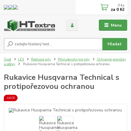
0
ks
za
0 Kč
Menu
Hledat
Úvod
LES
Řetězové pily
Příslušenství pro pily
Ochranné pomůcky
a oděvy
Rukavice Husqvarna Technical s protipořezovou ochranou
Rukavice Husqvarna Technical s
protipořezovou ochranou
AKCE