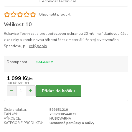
Ohodnotit produkt
Velikost 10
Rukavice Technical s protipořezovou ochranou 20 m/s mají dlaňovou část
z kozinky a kombinovou hřbetní část z materiálů žerzej a vrstveného
Spandexu, p...
celý popis
Dostupnost
SKLADEM
1 099 Kč
/
ks
908 Kč
bez DPH
Přidat do košíku
Číslo produktu:
599651210
EAN kód:
7392930544871
VÝROBCE:
HUSQVARNA
KATEGORIE PRODUKTU:
Ochranné pomůcky a oděvy