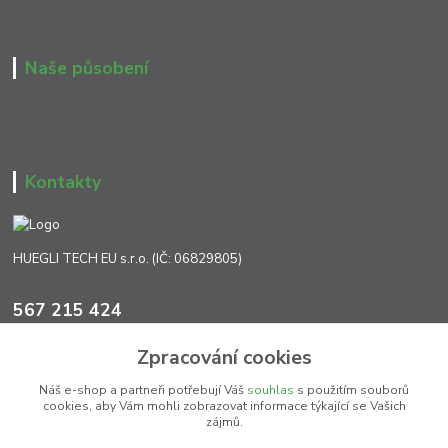
Naše působení
Kontakty
HUEGLI TECH EU s.r.o. (IČ: 06829805)
567 215 424
Po-Pá, 7:00 - 17:00 hod.
Zpracování cookies
info@ht-extra.cz
Náš e-shop a partneři potřebují Váš
souhlas
s použitím souborů
cookies, aby Vám mohli zobrazovat informace týkající se Vašich
zájmů.