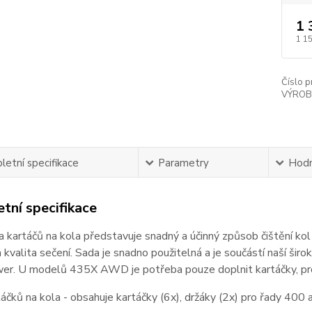
1 
1 1
Číslo p
VÝROB
etní specifikace
Parametry
Hodn
tní specifikace
 kartáčů na kola představuje snadný a účinný způsob čištění k
a kvalita sečení. Sada je snadno použitelná a je součástí naší šir
r. U modelů 435X AWD je potřeba pouze doplnit kartáčky, prot
áčků na kola - obsahuje kartáčky (6x), držáky (2x) pro řady 400 