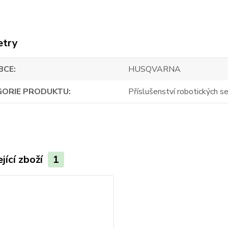
etry
BCE
HUSQVARNA
GORIE PRODUKTU
Příslušenství robotických s
jící zboží
1