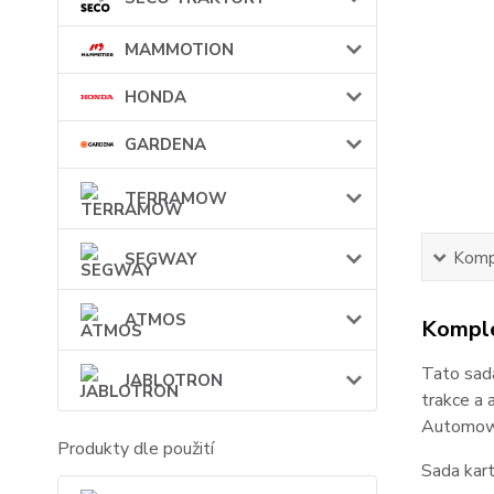
MAMMOTION
HONDA
GARDENA
TERRAMOW
Kompl
SEGWAY
ATMOS
Komple
Tato sada
JABLOTRON
trakce a 
Automowe
Produkty dle použití
Sada kart