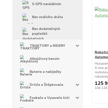
S GPS naváděním
Bez vodícího drátu
Bez dodatečných
poplatků
TRAKTORY a RIDERY
Robotic
Automo
Alkylátový benzin
Husqvar
X-line p
Baterie a nabíječky
Automow
robotick
125 9
Drtiče a Štěpkovače
104 124
Foukače a Vysavače listí