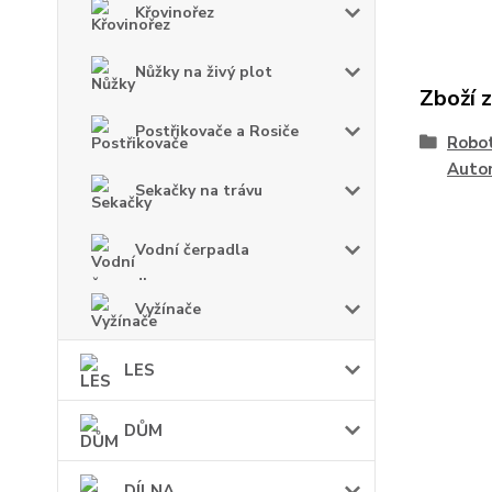
Křovinořez
Nůžky na živý plot
Zboží 
Postřikovače a Rosiče
Robot
Auto
Sekačky na trávu
Vodní čerpadla
Vyžínače
LES
DŮM
DÍLNA