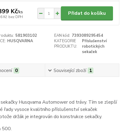
399 Kč
/
ks
Přidat do košíku
56 Kč
bez DPH
roduktu:
581903102
EAN kód:
7393089295454
CE:
HUSQVARNA
KATEGORIE
Příslušenství
PRODUKTU:
robotických
sekaček
ocení
0
Související zboží
1
ol sekačky Husqvarna Automower od trávy. Tím se zlepší
oké řady vysoce kvalitního příslušenství sekaček
ože držák je integrován do konstrukce sekačky.
a 500.