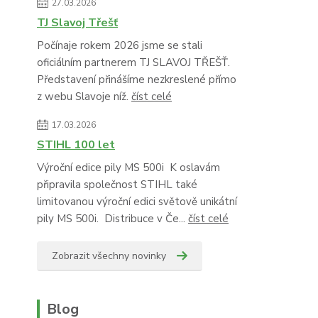
27.03.2026
TJ Slavoj Třešť
Počínaje rokem 2026 jsme se stali
oficiálním partnerem TJ SLAVOJ TŘEŠŤ.
Představení přinášíme nezkreslené přímo
z webu Slavoje níž.
číst celé
17.03.2026
STIHL 100 let
Výroční edice pily MS 500i K oslavám
připravila společnost STIHL také
limitovanou výroční edici světově unikátní
pily MS 500i. Distribuce v Če...
číst celé
Zobrazit všechny novinky
Blog