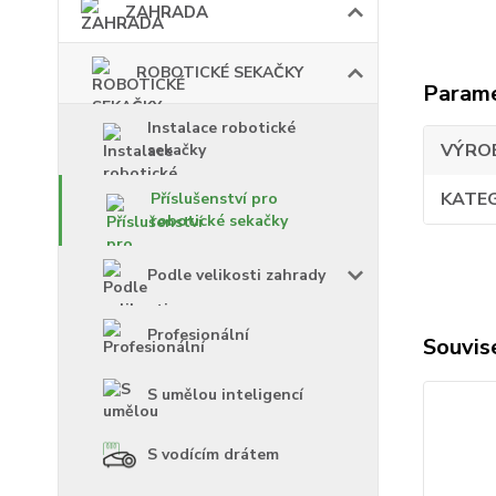
ZAHRADA
ROBOTICKÉ SEKAČKY
Param
Instalace robotické
VÝRO
sekačky
KATE
Příslušenství pro
robotické sekačky
Podle velikosti zahrady
Profesionální
Souvise
S umělou inteligencí
S vodícím drátem