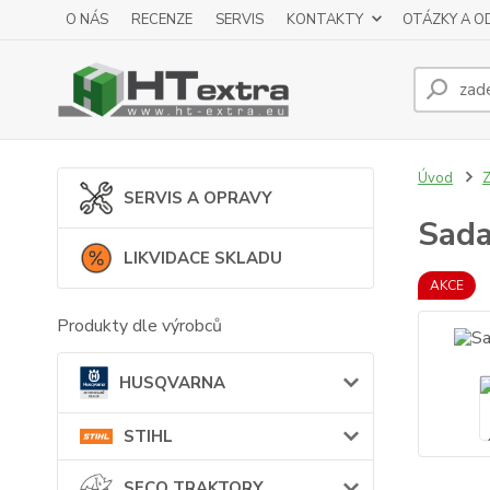
O NÁS
RECENZE
SERVIS
KONTAKTY
OTÁZKY A O
Úvod
SERVIS A OPRAVY
Sada
LIKVIDACE SKLADU
AKCE
Produkty dle výrobců
HUSQVARNA
STIHL
SECO TRAKTORY