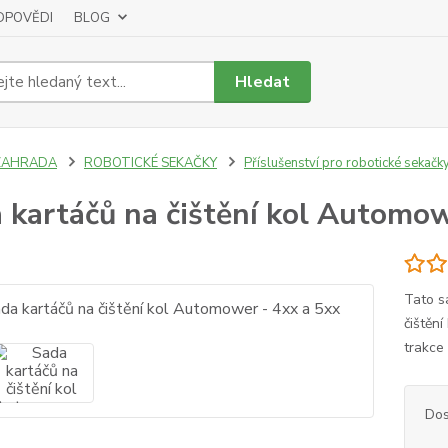
DPOVĚDI
BLOG
Hledat
ZAHRADA
ROBOTICKÉ SEKAČKY
Příslušenství pro robotické sekačk
 kartáčů na čištění kol Automow
Tato s
čištěn
trakce 
Dos