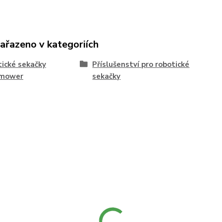
zařazeno v kategoriích
ické sekačky
Příslušenství pro robotické
mower
sekačky