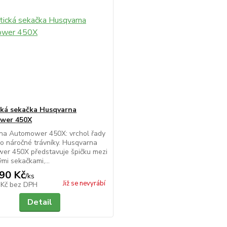
ká sekačka Husqvarna
wer 450X
na Automower 450X: vrchol řady
ro náročné trávníky. Husqvarna
er 450X představuje špičku mezi
ými sekačkami,...
90 Kč
/
ks
Již se nevyrábí
 Kč
bez DPH
Detail