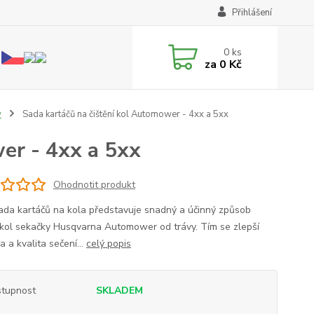
Přihlášení
0
ks
za
0 Kč
y
Sada kartáčů na čištění kol Automower - 4xx a 5xx
er - 4xx a 5xx
Ohodnotit produkt
ada kartáčů na kola představuje snadný a účinný způsob
í kol sekačky Husqvarna Automower od trávy. Tím se zlepší
a a kvalita sečení...
celý popis
tupnost
SKLADEM