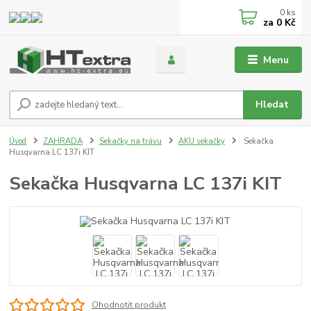
0
ks
za
0 Kč
Menu
Hledat
Úvod
ZAHRADA
Sekačky na trávu
AKU sekačky
Sekačka
Husqvarna LC 137i KIT
Sekačka Husqvarna LC 137i KIT
Ohodnotit produkt