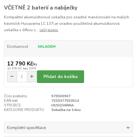
VČETNĚ 2 baterií a nabíječky
Kompaktní akumulátorová sekačka pro snadné manévrování na malých
trávnících Husqvarna LC 137i je snadno použitelná akumulátorová
sekačka s šířkou s...
celý popis
Dostupnost
SKLADEM
12 790 Kč
/
ks
10 570 Kč
bez DPH
Přidat do košíku
Číslo produktu:
970500907
EAN kód:
7333377553514
VÝROBCE:
HUSQVARNA
KATEGORIE PRODUKTU:
Sekačka na trávu
Kompletní specifikace