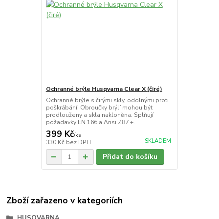
Ochranné brýle Husqvarna Clear X (čiré)
Ochranné brýle s čirými skly, odolnými proti
poškrábání. Obroučky brýlí mohou být
prodlouženy a skla nakloněna. Splňují
požadavky EN 166 a Ansi Z87 +.
399 Kč
/
ks
SKLADEM
330 Kč
bez DPH
Přidat do košíku
Zboží zařazeno v kategoriích
HUSQVARNA