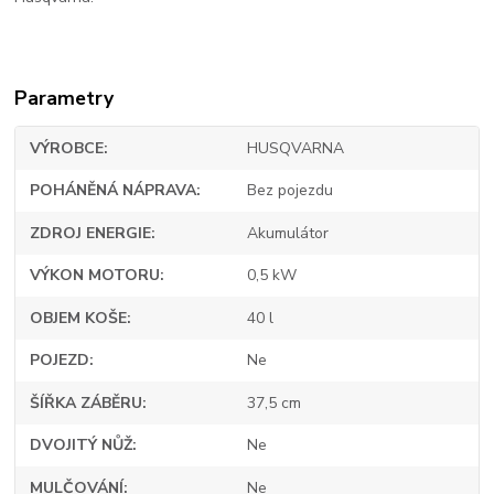
Parametry
VÝROBCE
HUSQVARNA
POHÁNĚNÁ NÁPRAVA
Bez pojezdu
ZDROJ ENERGIE
Akumulátor
VÝKON MOTORU
0,5 kW
OBJEM KOŠE
40 l
POJEZD
Ne
ŠÍŘKA ZÁBĚRU
37,5 cm
DVOJITÝ NŮŽ
Ne
MULČOVÁNÍ
Ne