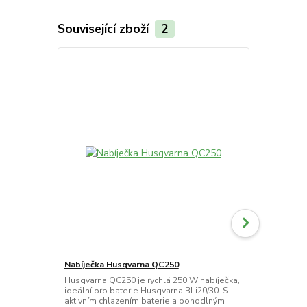
Související zboží
2
AKCE
Nabíječka Husqvarna QC250
Nabíječka H
Husqvarna QC250 je rychlá 250 W nabíječka,
Husqvarna 40
ideální pro baterie Husqvarna BLi20/30. S
nabíječka pro
aktivním chlazením baterie a pohodlným
bezpečné a e