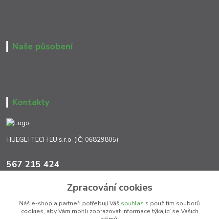
Naše působení
Kontakty
HUEGLI TECH EU s.r.o. (IČ: 06829805)
567 215 424
Po-Pá, 7:00 - 17:00 hod.
Zpracování cookies
info@ht-extra.cz
Náš e-shop a partneři potřebují Váš
souhlas
s použitím souborů
cookies, aby Vám mohli zobrazovat informace týkající se Vašich
zájmů.