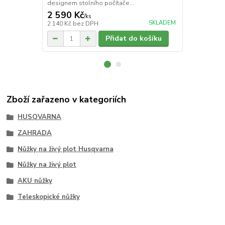
designem stolního počítače...
Husqvarna.
2 590 Kč
1 249 Kč
/
ks
SKLADEM
2 140 Kč
bez DPH
1 032 Kč
bez
Přidat do košíku
Zboží zařazeno v kategoriích
HUSQVARNA
ZAHRADA
Nůžky na živý plot Husqvarna
Nůžky na živý plot
AKU nůžky
Teleskopické nůžky