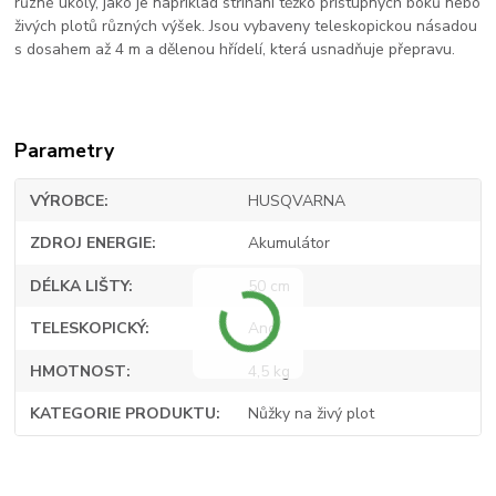
různé úkoly, jako je například stříhání těžko přístupných boků nebo
živých plotů různých výšek. Jsou vybaveny teleskopickou násadou
s dosahem až 4 m a dělenou hřídelí, která usnadňuje přepravu.
Parametry
VÝROBCE
HUSQVARNA
ZDROJ ENERGIE
Akumulátor
DÉLKA LIŠTY
50 cm
TELESKOPICKÝ
Ano
HMOTNOST
4,5 kg
KATEGORIE PRODUKTU
Nůžky na živý plot