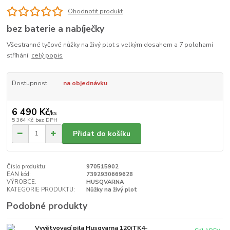
Ohodnotit produkt
bez baterie a nabíječky
Všestranné tyčové nůžky na živý plot s velkým dosahem a 7 polohami
stříhání.
celý popis
Dostupnost
na objednávku
6 490 Kč
/
ks
5 364 Kč
bez DPH
Přidat do košíku
Číslo produktu:
970515902
EAN kód:
7392930669628
VÝROBCE:
HUSQVARNA
KATEGORIE PRODUKTU:
Nůžky na živý plot
Podobné produkty
Vyvětvovací pila Husqvarna 120iTK4-