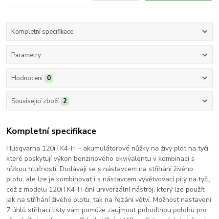
Kompletní specifikace
Parametry
Hodnocení
0
Související zboží
2
Kompletní specifikace
Husqvarna 120iTK4-H – akumulátorové nůžky na živý plot na tyči,
které poskytují výkon benzinového ekvivalentu v kombinaci s
nízkou hlučností. Dodávají se s nástavcem na stříhání živého
plotu, ale lze je kombinovat i s nástavcem vyvětvovací pily na tyči,
což z modelu 120iTK4-H činí univerzální nástroj, který lze použít
jak na stříhání živého plotu, tak na řezání větví. Možnost nastavení
7 úhlů střihací lišty vám pomůže zaujmout pohodlnou polohu pro