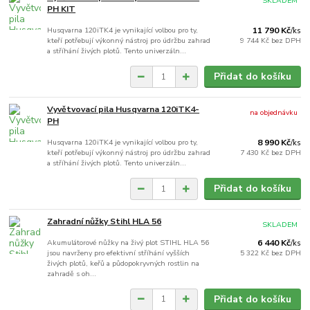
SKLADEM
PH KIT
Husqvarna 120iTK4 je vynikající volbou pro ty,
11 790 Kč
/
ks
kteří potřebují výkonný nástroj pro údržbu zahrad
9 744 Kč
bez DPH
a stříhání živých plotů. Tento univerzáln...
Přidat do košíku
Vyvětvovací pila Husqvarna 120iTK4-
na objednávku
PH
Husqvarna 120iTK4 je vynikající volbou pro ty,
8 990 Kč
/
ks
kteří potřebují výkonný nástroj pro údržbu zahrad
7 430 Kč
bez DPH
a stříhání živých plotů. Tento univerzáln...
Přidat do košíku
Zahradní nůžky Stihl HLA 56
SKLADEM
Akumulátorové nůžky na živý plot STIHL HLA 56
6 440 Kč
/
ks
jsou navrženy pro efektivní stříhání vyšších
5 322 Kč
bez DPH
živých plotů, keřů a půdopokryvných rostlin na
zahradě s oh...
Přidat do košíku