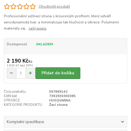
Ohodnotit produkt
Profesionální vyžínací struna s krouceným profilem, který vytváří
aerodynamický tvar, a minimalizuje tak hlučnost a vibrace. Polymerní
materiály zaj...
celý popis
Dostupnost
SKLADEM
2 190 Kč
/
ks
1 810 Kč
bez DPH
Přidat do košíku
Číslo produktu:
597669142
EAN kód:
7392930300385
VÝROBCE:
HUSQVARNA
KATEGORIE PRODUKTU:
Žací struna
Kompletní specifikace