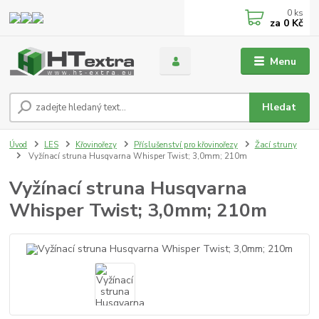
0
ks
za
0 Kč
Menu
Hledat
Úvod
LES
Křovinořezy
Příslušenství pro křovinořezy
Žací struny
Vyžínací struna Husqvarna Whisper Twist; 3,0mm; 210m
Vyžínací struna Husqvarna
Whisper Twist; 3,0mm; 210m