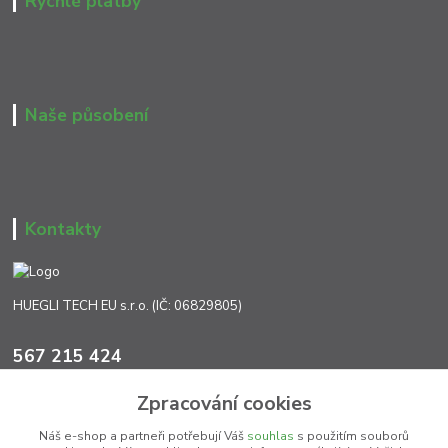
Rychlé platby
Naše působení
Kontakty
HUEGLI TECH EU s.r.o. (IČ: 06829805)
567 215 424
Po-Pá, 7:00 - 17:00 hod.
Zpracování cookies
info@ht-extra.cz
Náš e-shop a partneři potřebují Váš
souhlas
s použitím souborů