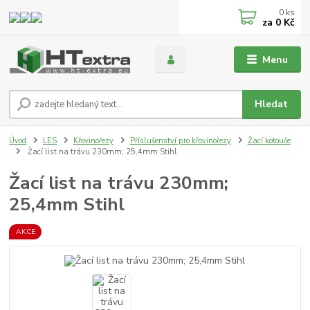
0
ks
za
0 Kč
Menu
Hledat
Úvod
LES
Křovinořezy
Příslušenství pro křovinořezy
Žací kotouče
Žací list na trávu 230mm; 25,4mm Stihl
Žací list na trávu 230mm;
25,4mm Stihl
AKCE