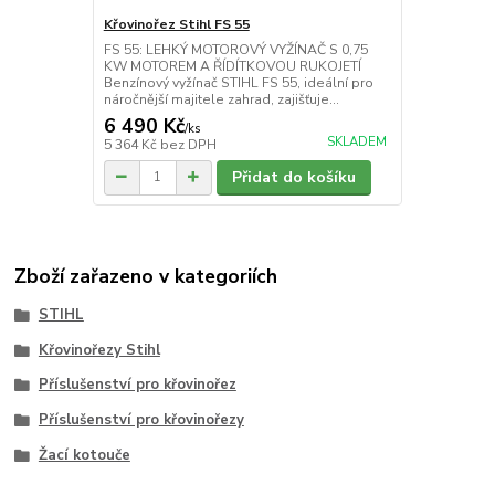
Křovinořez Stihl FS 55
FS 55: LEHKÝ MOTOROVÝ VYŽÍNAČ S 0,75
KW MOTOREM A ŘÍDÍTKOVOU RUKOJETÍ
Benzínový vyžínač STIHL FS 55, ideální pro
náročnější majitele zahrad, zajišťuje...
6 490 Kč
/
ks
SKLADEM
5 364 Kč
bez DPH
Přidat do košíku
Zboží zařazeno v kategoriích
STIHL
Křovinořezy Stihl
Příslušenství pro křovinořez
Příslušenství pro křovinořezy
Žací kotouče