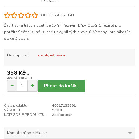
Ohodnotit produkt
Žací list na trávu z oceli se čtyřmi řeznými břity. Otočný. Těžiště pro
použití: Sečení silné, suché trávy, silných plevelů. Vhodný i pro rákosí a
s...
celý popis
Dostupnost
na objednávku
358 Kč
/
ks
296 Kč
bez DPH
Přidat do košíku
Číslo produktu:
40017133801
VÝROBCE:
STIHL
KATEGORIE PRODUKTU:
Žací kotouč
Kompletní specifikace