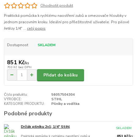
Ohodnotit produkt
Praktická pomůcka k rychlému naostření zubů a omezovače hloubky v
jednom pracovním kroku. Ideální pro příležitostné uživatele. Pro pilové
řetězy 1/4" ...
celý popis
Dostupnost
SKLADEM
851 Kč
/
ks
703 Kč
bez DPH
Přidat do košíku
Číslo produktu:
56057504304
VÝROBCE:
STIHL
KATEGORIE PRODUKTU:
Pilníky a vodítka
Podobné produkty
Držák pilníku 2v1; 1/4" Stihl
SKLADEM
Praktická pomůcka k rychlému naostření zubů a
851 Kč
/
ks