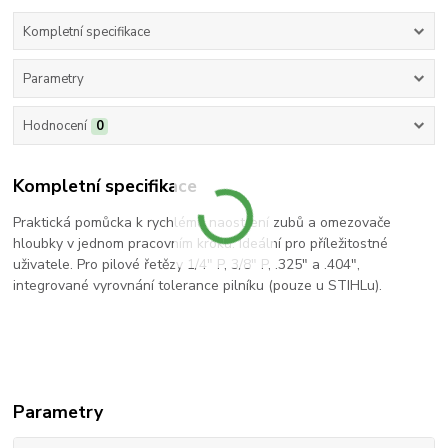
Kompletní specifikace
Parametry
Hodnocení
0
Kompletní specifikace
Praktická pomůcka k rychlému naostření zubů a omezovače
hloubky v jednom pracovním kroku. Ideální pro příležitostné
uživatele. Pro pilové řetězy 1/4" P, 3/8" P, .325" a .404",
integrované vyrovnání tolerance pilníku (pouze u STIHLu).
Parametry