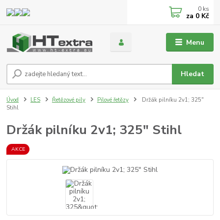
0
ks
za
0 Kč
Menu
Hledat
Úvod
LES
Řetězové pily
Pilové řetězy
Držák pilníku 2v1; 325"
Stihl
Držák pilníku 2v1; 325" Stihl
AKCE