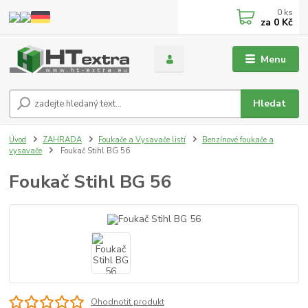
0
ks
za
0 Kč
Menu
Hledat
Úvod
ZAHRADA
Foukače a Vysavače listí
Benzínové foukače a
vysavače
Foukač Stihl BG 56
Foukač Stihl BG 56
Ohodnotit produkt