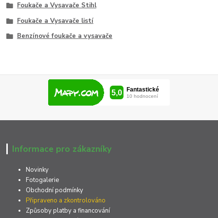
Foukače a Vysavače Stihl
Foukače a Vysavače listí
Benzínové foukače a vysavače
Informace pro zákazníky
Novinky
Fotogalerie
Obchodní podmínky
Připraveno a zkontrolováno
Způsoby platby a financování