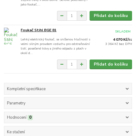
jako foukač,...
Přidat do košíku
Foukač Stihl BGE 81
SKLADEM
Lehký elektrický foukač, se sníženou hlučností s
4 070 Kč
/
ks
velmi silným proudem vzduchu pro odstraňování
3 364 Kč
bez DPH
listí, posečené trávy a jiného odpadu z ploch v
okolí d...
Přidat do košíku
Kompletní specifikace
Parametry
Hodnocení
0
Ke stažení