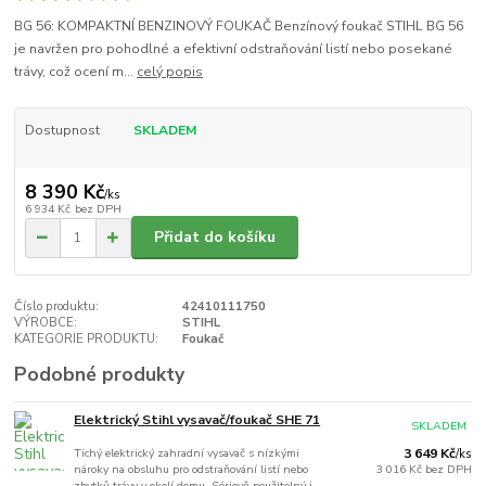
BG 56: KOMPAKTNÍ BENZINOVÝ FOUKAČ Benzínový foukač STIHL BG 56
je navržen pro pohodlné a efektivní odstraňování listí nebo posekané
trávy, což ocení m...
celý popis
Dostupnost
SKLADEM
8 390 Kč
/
ks
6 934 Kč
bez DPH
Přidat do košíku
Číslo produktu:
42410111750
VÝROBCE:
STIHL
KATEGORIE PRODUKTU:
Foukač
Podobné produkty
Elektrický Stihl vysavač/foukač SHE 71
SKLADEM
Tichý elektrický zahradní vysavač s nízkými
3 649 Kč
/
ks
nároky na obsluhu pro odstraňování listí nebo
3 016 Kč
bez DPH
zbytků trávy v okolí domu. Sériově použitelný i