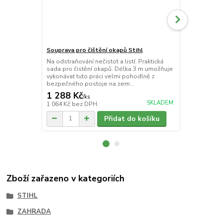
Souprava pro čištění okapů Stihl
Servis a údr
Na odstraňování nečistot a listí. Praktická
Údržba a opr
sada pro čistění okapů. Délka 3 m umožňuje
důrazem na či
vykonávat tuto práci velmi pohodlně z
výměnu dmyc
bezpečného postoje na zem...
mechanismů a
1 288 Kč
63 Kč
/
ks
/
ČJ
SKLADEM
1 064 Kč
bez DPH
52 Kč
bez D
Přidat do košíku
Zboží zařazeno v kategoriích
STIHL
ZAHRADA