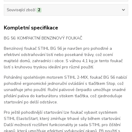
Související zboží
2
Kompletní specifikace
BG 56: KOMPAKTNÍ BENZINOVÝ FOUKAČ
Benzínový foukač STIHL BG 56 je navržen pro pohodlné a
efektivní odstraňování listí nebo posekané trávy, což ocení
majitelé domů, zahradníci i obce. S váhou 4,1 kg je tento foukač
listí s kruhovou tryskou ideální pro různé použití.
Poháněný spolehlivým motorem STIHL 2-MIX, foukač BG 56 nabízí
pohodlné ergonomické jednoruční ovládání s tlačítkem Stop, což
usnadňuje jeho použití. Ruční palivové čerpadlo umožňuje snadné
přidání paliva do karburátoru stiskem tlačítka, což zjednodušuje
startování po delší odstávce.
Pro ještě pohodlnější startování lze foukač vybavit systémem
STIHL ElastoStart, který zmírňuje trhavé síly během startování.
Další možností rozšíření funkcionality je sada STIHL pro čištění
okapů, která umožňuje efektivní vyfukování okapů. Při použití s