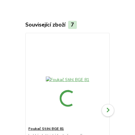
Související zboží
7
AKCE
Foukač Stihl BGE 81
Elektrický S