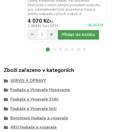
Lehký elektrický foukač, se sníženou
Tichý elektri
hlučností s velmi silným proudem vzduchu
nároky na ob
pro odstraňování listí, posečené trávy a
nebo zbytků 
jiného odpadu z ploch v okolí d...
použitelný i j
4 070 Kč
3 649 Kč
/
ks
SKLADEM
3 364 Kč
bez DPH
3 016 Kč
bez
Přidat do košíku
Zboží zařazeno v kategoriích
SERVIS A OPRAVY
Foukače a Vysavače Husqvarna
Foukače a Vysavače Stihl
Foukače a Vysavače listí
Benzínové foukače a vysavače
AKU foukače a vysavače