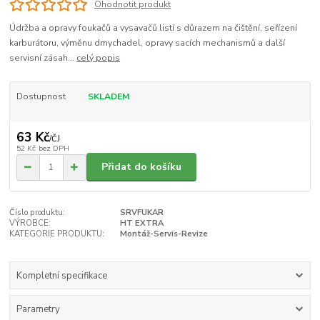
Ohodnotit produkt
Údržba a opravy foukačů a vysavačů listí s důrazem na čištění, seřízení
karburátoru, výměnu dmychadel, opravy sacích mechanismů a další
servisní zásah...
celý popis
Dostupnost
SKLADEM
63 Kč
/
ČJ
52 Kč
bez DPH
Přidat do košíku
Číslo produktu:
SRVFUKAR
VÝROBCE:
HT EXTRA
KATEGORIE PRODUKTU:
Montáž-Servis-Revize
Kompletní specifikace
Parametry