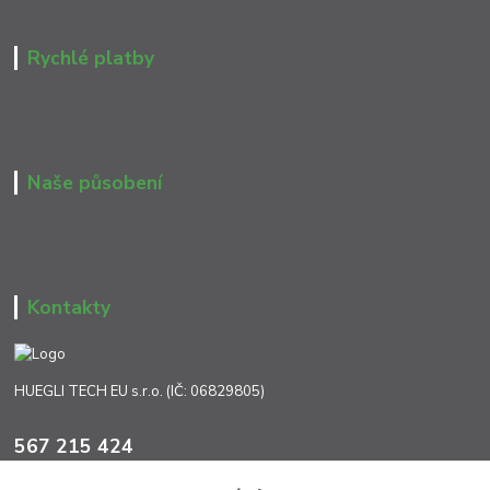
Rychlé platby
Naše působení
Kontakty
HUEGLI TECH EU s.r.o. (IČ: 06829805)
567 215 424
Po-Pá, 7:00 - 17:00 hod.