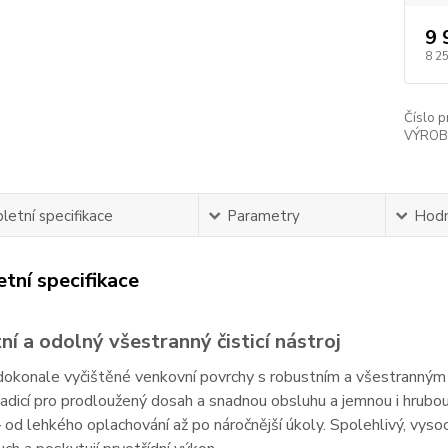
9 
8 2
Číslo p
VÝROB
etní specifikace
Parametry
Hodn
tní specifikace
í a odolný všestranný čisticí nástroj
 dokonale vyčištěné venkovní povrchy s robustním a všestrann
adicí pro prodloužený dosah a snadnou obsluhu a jemnou i hrubou t
 od lehkého oplachování až po náročnější úkoly. Spolehlivý, vys