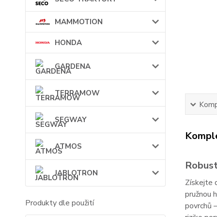
MAMMOTION
HONDA
GARDENA
TERRAMOW
Kompl
SEGWAY
Komple
ATMOS
Robustn
JABLOTRON
Získejte
pružnou h
Produkty dle použití
povrchů –