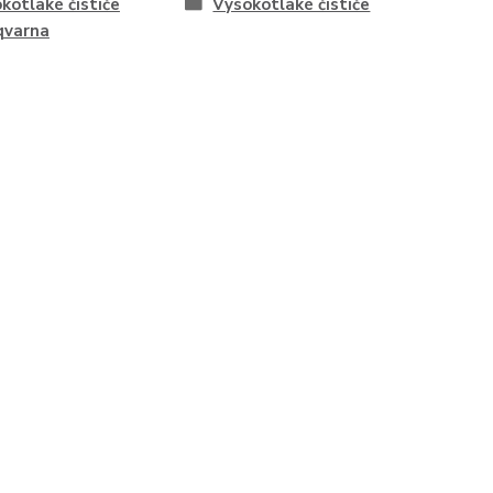
kotlaké čističe
Vysokotlaké čističe
qvarna