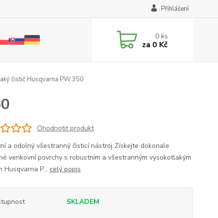
Přihlášení
0
ks
za
0 Kč
aký čistič Husqvarna PW 350
50
Ohodnotit produkt
ní a odolný všestranný čisticí nástroj Získejte dokonale
ěné venkovní povrchy s robustním a všestranným vysokotlakým
em Husqvarna P...
celý popis
tupnost
SKLADEM