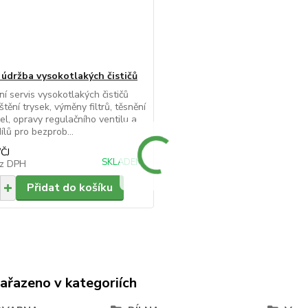
a údržba vysokotlakých čističů
í servis vysokotlakých čističů
štění trysek, výměny filtrů, těsnění
el, opravy regulačního ventilu a
ílů pro bezprob...
/
ČJ
SKLADEM
z DPH
Přidat do košíku
zařazeno v kategoriích