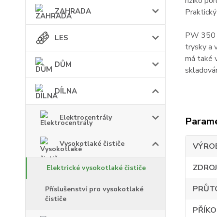
riziko po
ZAHRADA
Praktický
PW 350 je
LES
trysky a 
má také v
DŮM
skladován
DÍLNA
Elektrocentrály
Param
Vysokotlaké čističe
VÝRO
ZDROJ
Elektrické vysokotlaké čističe
PRŮT
Příslušenství pro vysokotlaké
čističe
PŘÍK