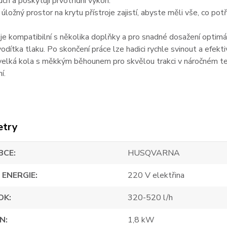
ruch a poskytují prvotřídní výkon.
 úložný prostor na krytu přístroje zajistí, abyste měli vše, co pot
 kompatibilní s několika doplňky a pro snadné dosažení optimální
vodítka tlaku. Po skončení práce lze hadici rychle svinout a efek
elká kola s měkkým běhounem pro skvělou trakci v náročném teré
í.
etry
BCE
HUSQVARNA
 ENERGIE
220 V elektřina
OK
320-520 l/h
ON
1,8 kW