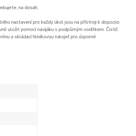
řebujete, na dosah.
ho nastavení pro každý úkol jsou na přístroji k dispozici
tivně uložit pomocí navijáku s podpůrným vodítkem. Čistič
nu a skládací hliníkovou rukojeť pro úsporné