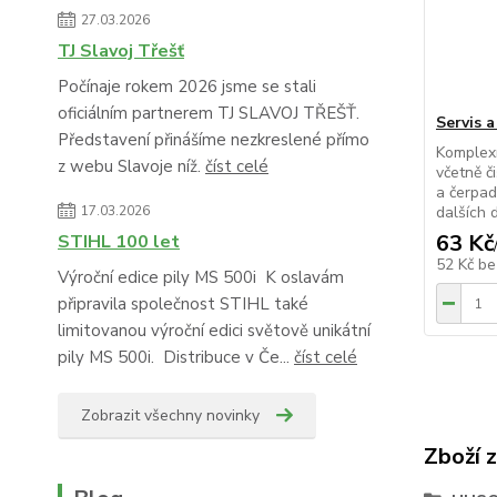
27.03.2026
TJ Slavoj Třešť
Počínaje rokem 2026 jsme se stali
oficiálním partnerem TJ SLAVOJ TŘEŠŤ.
Servis 
Představení přinášíme nezkreslené přímo
Komplexn
z webu Slavoje níž.
číst celé
včetně či
a čerpad
dalších d
17.03.2026
63 Kč
STIHL 100 let
52 Kč
be
Výroční edice pily MS 500i K oslavám
připravila společnost STIHL také
limitovanou výroční edici světově unikátní
pily MS 500i. Distribuce v Če...
číst celé
Zobrazit všechny novinky
Zboží 