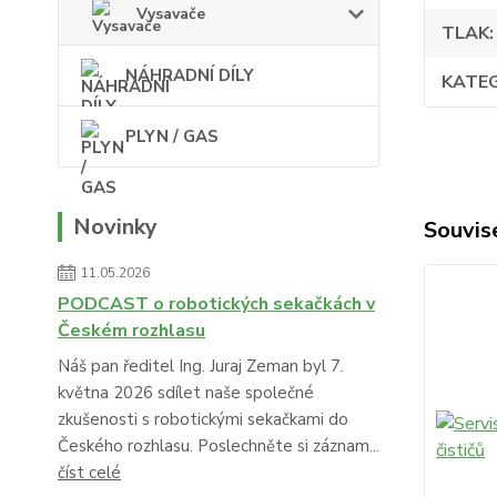
Vysavače
TLAK
NÁHRADNÍ DÍLY
KATE
PLYN / GAS
Novinky
Souvise
11.05.2026
PODCAST o robotických sekačkách v
Českém rozhlasu
Náš pan ředitel Ing. Juraj Zeman byl 7.
května 2026 sdílet naše společné
zkušenosti s robotickými sekačkami do
Českého rozhlasu. Poslechněte si záznam...
číst celé