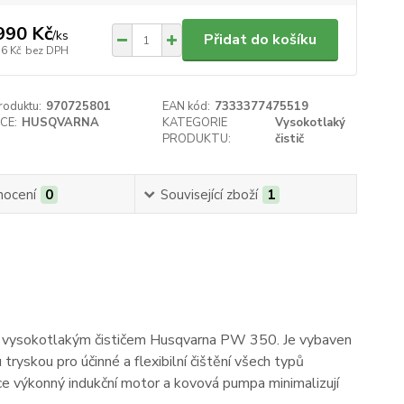
990 Kč
/
ks
Přidat do košíku
56 Kč
bez DPH
roduktu:
970725801
EAN kód:
7333377475519
CE:
HUSQVARNA
KATEGORIE
Vysokotlaký
PRODUKTU:
čistič
ocení
0
Související zboží
1
ým vysokotlakým čističem Husqvarna PW 350. Je vybaven
ryskou pro účinné a flexibilní čištění všech typů
oce výkonný indukční motor a kovová pumpa minimalizují