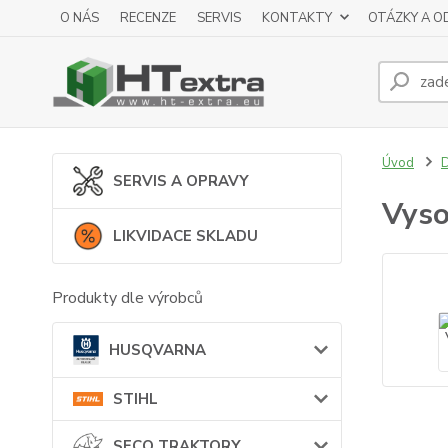
O NÁS
RECENZE
SERVIS
KONTAKTY
OTÁZKY A O
Úvod
SERVIS A OPRAVY
Vyso
LIKVIDACE SKLADU
Produkty dle výrobců
HUSQVARNA
STIHL
SECO TRAKTORY