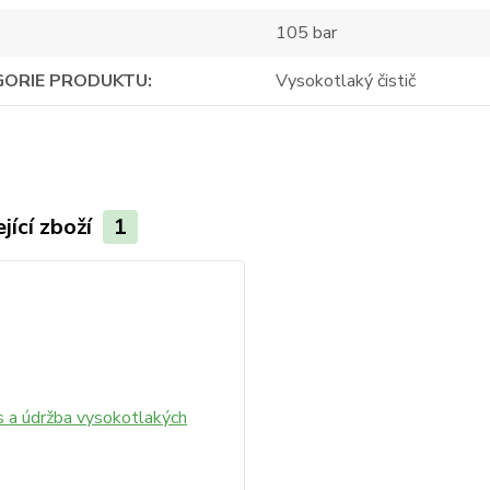
105 bar
GORIE PRODUKTU
Vysokotlaký čistič
jící zboží
1