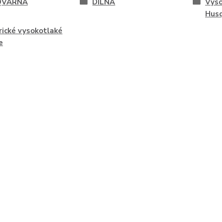
QVARNA
DÍLNA
Vyso
Hus
rické vysokotlaké
e