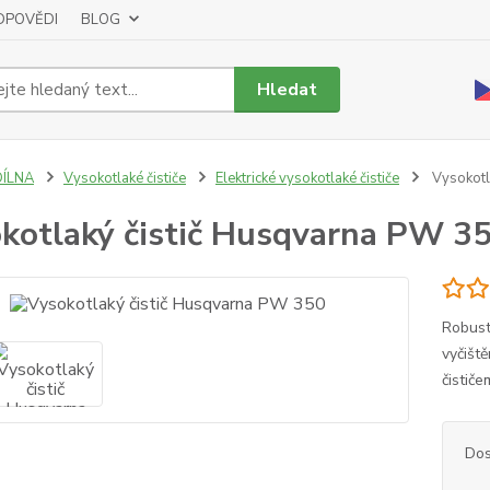
DPOVĚDI
BLOG
Hledat
DÍLNA
Vysokotlaké čističe
Elektrické vysokotlaké čističe
Vysokotl
kotlaký čistič Husqvarna PW 3
Robust
vyčišt
čistič
Dos