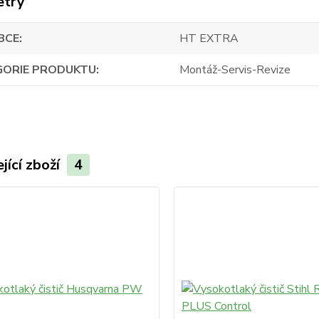
etry
BCE
HT EXTRA
GORIE PRODUKTU
Montáž-Servis-Revize
jící zboží
4