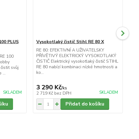
 100 PLUS
Vysokotlaký čistič Stihl RE 80 X
Sad
RE
RE 80: EFEKTIVNÍ A UŽIVATELSKY
PŘÍVĚTIVÝ ELEKTRICKÝ VYSOKOTLAKÝ
 RE 100
S t
ČISTIČ Elektrický vysokotlaký čistič STIHL
hobby
mát
RE 80 nabízí kombinaci nízké hmotnosti a
čistit svůj
pro
ko...
 ...
k d
3 290 Kč
9
/
ks
SKLADEM
SKLADEM
2 719 Kč
bez DPH
78
šíku
Přidat do košíku