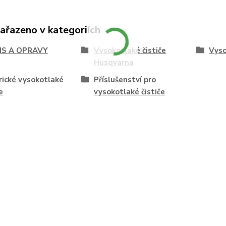
zařazeno v kategoriích
IS A OPRAVY
Vysokotlaké čističe
Vyso
Husqvarna
rické vysokotlaké
Příslušenství pro
e
vysokotlaké čističe