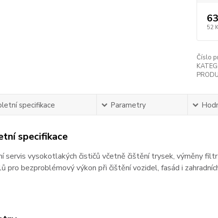
63
52 
Číslo p
KATEG
PRODU
etní specifikace
Parametry
Hodn
tní specifikace
 servis vysokotlakých čističů včetně čištění trysek, výměny filtr
ílů pro bezproblémový výkon při čištění vozidel, fasád i zahradníc