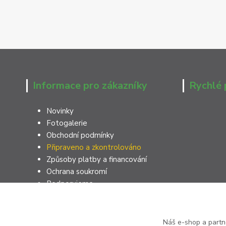
Informace pro zákazníky
Rychlé 
Novinky
Fotogalerie
Obchodní podmínky
Připraveno a zkontrolováno
Způsoby platby a financování
Ochrana soukromí
Podporujeme
Náš e-shop a partn