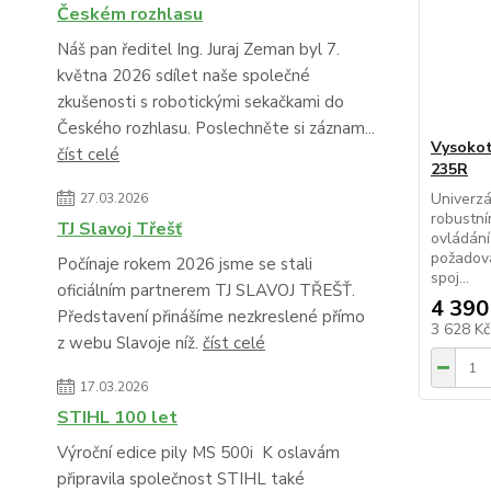
Českém rozhlasu
Náš pan ředitel Ing. Juraj Zeman byl 7.
května 2026 sdílet naše společné
zkušenosti s robotickými sekačkami do
Českého rozhlasu. Poslechněte si záznam...
Vysokot
číst celé
235R
Univerzá
27.03.2026
robustn
TJ Slavoj Třešť
ovládán
požadova
Počínaje rokem 2026 jsme se stali
spoj...
oficiálním partnerem TJ SLAVOJ TŘEŠŤ.
4 390
Představení přinášíme nezkreslené přímo
3 628 K
z webu Slavoje níž.
číst celé
17.03.2026
STIHL 100 let
Výroční edice pily MS 500i K oslavám
připravila společnost STIHL také