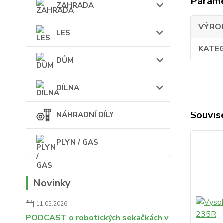
Param
ZAHRADA
VÝRO
LES
KATE
DŮM
DÍLNA
Souvise
NÁHRADNÍ DÍLY
PLYN / GAS
Novinky
11.05.2026
PODCAST o robotických sekačkách v