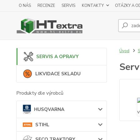
O NÁS
RECENZE
SERVIS
KONTAKTY
OTÁZKY A O
Úvod
SERVIS A OPRAVY
Serv
LIKVIDACE SKLADU
Produkty dle výrobců
HUSQVARNA
STIHL
SECO TRAKTORY