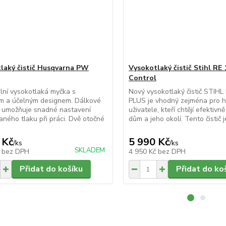
laký čistič Husqvarna PW
Vysokotlaký čistič Stihl RE
Control
lní vysokotlaká myčka s
Nový vysokotlaký čistič STIHL
ím a účelným designem. Dálkové
PLUS je vhodný zejména pro 
í umožňuje snadné nastavení
uživatele, kteří chtějí efektivně 
ného tlaku při práci. Dvě otočné
dům a jeho okolí. Tento čistič je
 Kč
5 990 Kč
/
ks
/
ks
SKLADEM
č
bez DPH
4 950 Kč
bez DPH
Přidat do košíku
Přidat do ko