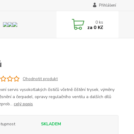
Přihlášení
0
ks
za
0 Kč
ů
Ohodnotit produkt
ní servis vysokotlakých čističů včetně čištění trysek, výměny
 těsnění a čerpadel, opravy regulačního ventilu a dalších dílů
zprob...
celý popis
tupnost
SKLADEM