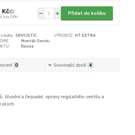
 Kč
/
ČJ
Přidat do košíku
Kč
bez DPH
roduktu:
SRVCISTIC
VÝROBCE:
HT EXTRA
ORIE
Montáž-Servis-
KTU:
Revize
ocení
0
Související zboží
4
ů, těsnění a čerpadel, opravy regulačního ventilu a
h ploch.