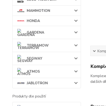
MAMMOTION
HONDA
GARDENA
TERRAMOW
Kompl
SEGWAY
Komple
ATMOS
Komplexní
dalších d
JABLOTRON
Produkty dle použití