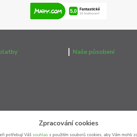
platby
Naše působení
Zpracování cookies
eři potřebují Váš
souhlas
s použitím souborů cookies, aby Vám mohli z