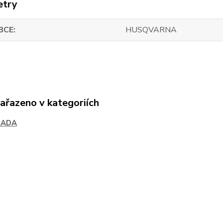
etry
BCE
HUSQVARNA
zařazeno v kategoriích
RADA