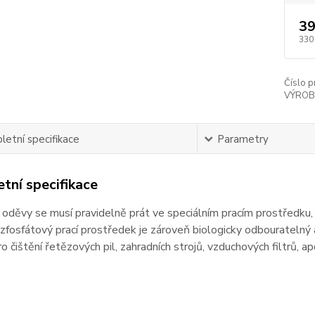
39
330
Číslo p
VÝROB
etní specifikace
Parametry
tní specifikace
oděvy se musí pravidelně prát ve speciálním pracím prostředku, 
fosfátový prací prostředek je zároveň biologicky odbouratelný a j
ro čištění řetězových pil, zahradních strojů, vzduchových filtrů, ap