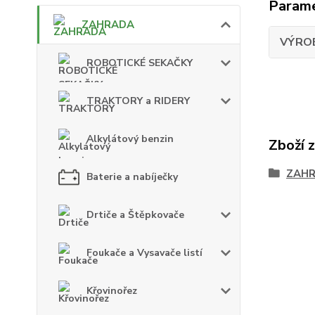
Param
ZAHRADA
VÝRO
ROBOTICKÉ SEKAČKY
TRAKTORY a RIDERY
Alkylátový benzin
Zboží 
ZAH
Baterie a nabíječky
Drtiče a Štěpkovače
Foukače a Vysavače listí
Křovinořez