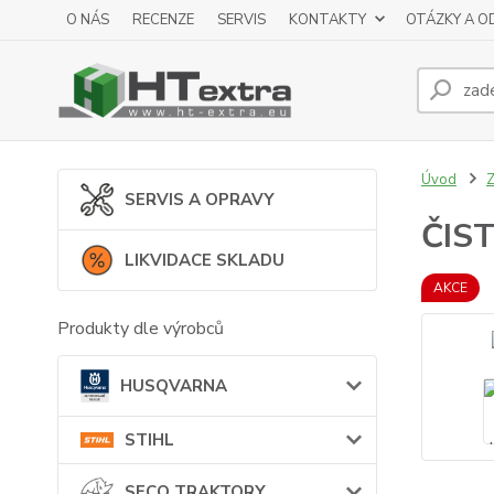
O NÁS
RECENZE
SERVIS
KONTAKTY
OTÁZKY A O
Úvod
SERVIS A OPRAVY
ČIST
LIKVIDACE SKLADU
AKCE
Produkty dle výrobců
HUSQVARNA
STIHL
SECO TRAKTORY