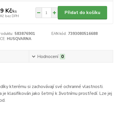
9 Kč
/
ks
Přidat do košíku
 Kč
bez DPH
roduktu:
583876901
EAN kód:
7393080516688
CE:
HUSQVARNA
Hodnocení
0
díky kterému si zachovávají své ochranné vlastnosti.
e klasifikován jako šetrný k životnímu prostředí. Lze jej
od.