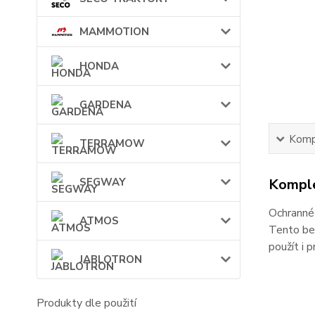
MAMMOTION
HONDA
GARDENA
Kompl
TERRAMOW
Komple
SEGWAY
Ochranné 
ATMOS
Tento bez
použít i p
JABLOTRON
Produkty dle použití