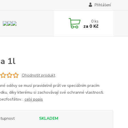
Přihlášení
0
ks
za
0 Kč
a 1l
Ohodnotit produkt
né oděvy se musí pravidelně prát ve speciálním pracím
edku, díky kterému si zachovávají své ochranné vlastnosti.
bezfosfátov...
celý popis
tupnost
SKLADEM