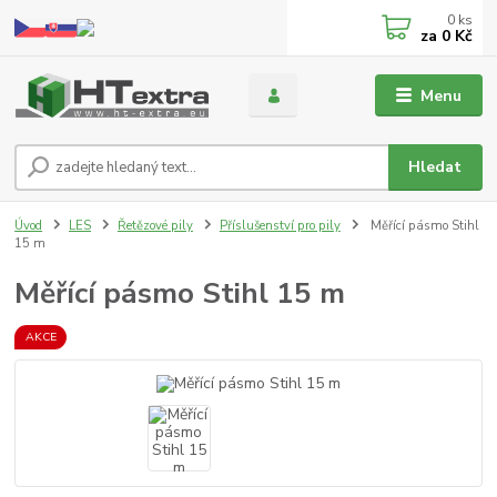
0
ks
za
0 Kč
Menu
Hledat
Úvod
LES
Řetězové pily
Příslušenství pro pily
Měřící pásmo Stihl
15 m
Měřící pásmo Stihl 15 m
AKCE