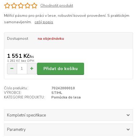
Ohodnotit produkt
Měřící pásmo pro práci v lese, robustní kovové provedení. S praktickým
samonavíjením.
celý popis
Dostupnost
na objednávku
1 551 Kč
/
ks
1 282 Kč
bez DPH
Přidat do košíku
Číslo produktu:
70242000010
VÝROBCE:
STIHL
KATEGORIE PRODUKTU:
Pomůcka do lesa
Kompletní specifikace
Parametry