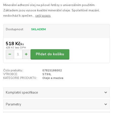
Minerální adhezní olej na pilové řetězy s univerzálním použitím.
Základem jsou vysoce kvalitní minerální oleje. Spolehlivé mazání,
nedochází k zpečen...
celý popis
Dostupnost
SKLADEM
518 Kč
/
ks
428 Kč
bez DPH
Přidat do košíku
Číslo produktu:
07815166002
VÝROBCE:
STIHL
KATEGORIE PRODUKTU:
Oleje a maziva
Kompletní specifikace
Parametry