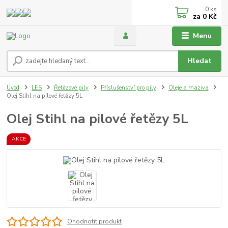
0
ks
za
0 Kč
Menu
Hledat
Úvod
LES
Řetězové pily
Příslušenství pro pily
Oleje a maziva
Olej Stihl na pilové řetězy 5L
Olej Stihl na pilové řetězy 5L
AKCE
Ohodnotit produkt