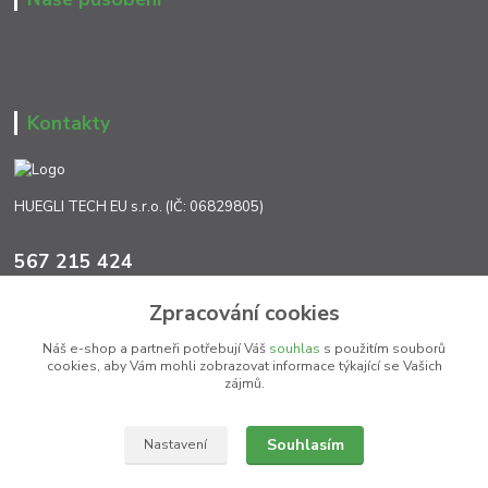
Kontakty
HUEGLI TECH EU s.r.o. (IČ: 06829805)
567 215 424
Po-Pá, 7:00 - 17:00 hod.
Zpracování cookies
info@ht-extra.cz
Náš e-shop a partneři potřebují Váš
souhlas
s použitím souborů
cookies, aby Vám mohli zobrazovat informace týkající se Vašich
zájmů.
Souhlasím
Nastavení
(c) HT EXTRA Jihlava 2026