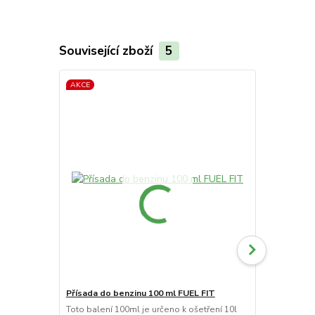
Související zboží
5
AKCE
AKCE
Přísada do benzinu 100 ml FUEL FIT
ASPEN 4T al
Toto balení 100ml je určeno k ošetření 10l
Čtyřdobý be