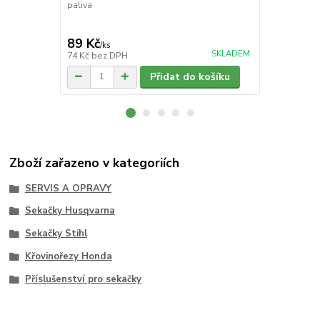
paliva
skladovat be
po delší ods
nastartujete
89 Kč
170 Kč
/
ks
/
ks
SKLADEM
74 Kč
bez DPH
140 Kč
bez 
Přidat do košíku
Zboží zařazeno v kategoriích
SERVIS A OPRAVY
Sekačky Husqvarna
Sekačky Stihl
Křovinořezy Honda
Příslušenství pro sekačky