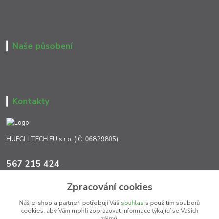
Naše působení
Kontakty
HUEGLI TECH EU s.r.o. (IČ: 06829805)
567 215 424
Po-Pá, 7:00 - 17:00 hod.
Zpracování cookies
info@ht-extra.cz
Náš e-shop a partneři potřebují Váš
souhlas
s použitím souborů
cookies, aby Vám mohli zobrazovat informace týkající se Vašich
zájmů.