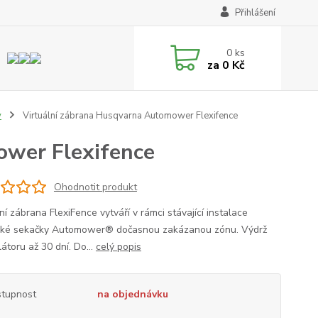
Přihlášení
0
ks
za
0 Kč
y
Virtuální zábrana Husqvarna Automower Flexifence
ower Flexifence
Ohodnotit produkt
ní zábrana FlexiFence vytváří v rámci stávající instalace
cké sekačky Automower® dočasnou zakázanou zónu. Výdrž
átoru až 30 dní. Do...
celý popis
tupnost
na objednávku