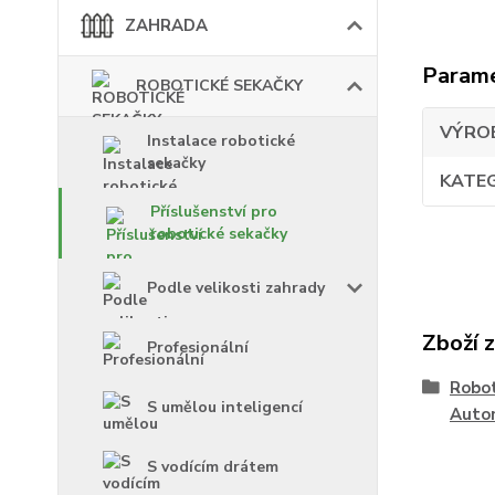
ZAHRADA
Param
ROBOTICKÉ SEKAČKY
VÝRO
Instalace robotické
sekačky
KATE
Příslušenství pro
robotické sekačky
Podle velikosti zahrady
Zboží 
Profesionální
Robot
S umělou inteligencí
Auto
S vodícím drátem