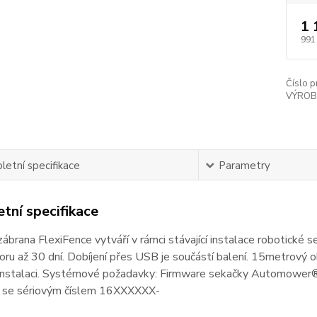
1 
991
Číslo p
VÝROB
etní specifikace
Parametry
tní specifikace
 zábrana FlexiFence vytváří v rámci stávající instalace roboti
ru až 30 dní. Dobíjení přes USB je součástí balení. 15metrový ohr
instalaci. Systémové požadavky: Firmware sekačky Automower® 
 se sériovým číslem 16XXXXXX-