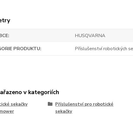
etry
BCE
HUSQVARNA
GORIE PRODUKTU
Příslušenství robotických s
zařazeno v kategoriích
ické sekačky
Příslušenství pro robotické
mower
sekačky