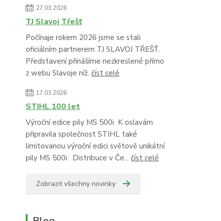
27.03.2026
TJ Slavoj Třešť
Počínaje rokem 2026 jsme se stali
oficiálním partnerem TJ SLAVOJ TŘEŠŤ.
Představení přinášíme nezkreslené přímo
z webu Slavoje níž.
číst celé
17.03.2026
STIHL 100 let
Výroční edice pily MS 500i K oslavám
připravila společnost STIHL také
limitovanou výroční edici světově unikátní
pily MS 500i. Distribuce v Če...
číst celé
Zobrazit všechny novinky
Blog