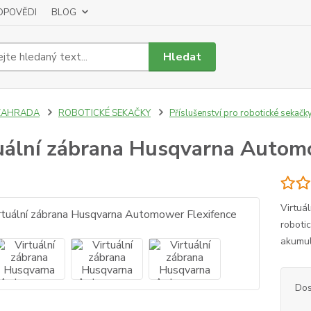
DPOVĚDI
BLOG
Hledat
ZAHRADA
ROBOTICKÉ SEKAČKY
Příslušenství pro robotické sekačk
uální zábrana Husqvarna Autom
Virtuál
roboti
akumul
Dos