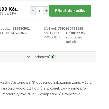
199 Kč
/
ks
Přidat do košíku
 Kč
bez DPH
roduktu:
529880501
EAN kód:
7392930732155
CE:
HUSQVARNA
KATEGORIE
Příslušenství
PRODUKTU:
robotických
sekaček
Hodnocení
0
cké sekačky Automower® dočasnou zakázanou zónu. Výdrž
aničující vodič, 12 kolíků a 2 konektory v sadě pro
modelový rok 2023 - kompatibilní s robotickou