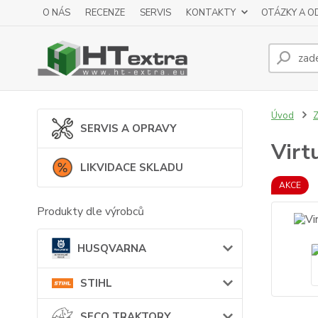
O NÁS
RECENZE
SERVIS
KONTAKTY
OTÁZKY A O
Úvod
SERVIS A OPRAVY
Virt
LIKVIDACE SKLADU
AKCE
Produkty dle výrobců
HUSQVARNA
STIHL
SECO TRAKTORY