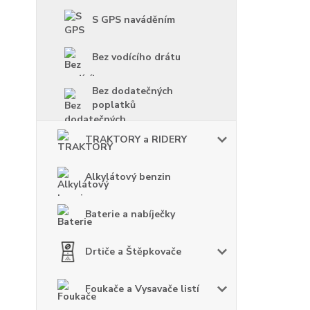
S GPS naváděním
Bez vodícího drátu
Bez dodatečných
poplatků
TRAKTORY a RIDERY
Alkylátový benzin
Baterie a nabíječky
Drtiče a Štěpkovače
Foukače a Vysavače listí