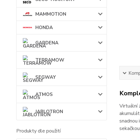
MAMMOTION
HONDA
GARDENA
TERRAMOW
Kompl
SEGWAY
Komple
ATMOS
Virtuální
JABLOTRON
akumuláto
snadnou 
sekačkou
Produkty dle použití