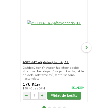
ASPEN 4T alkylátový benzín, 1 L
Olej SECO 
Čtyřdobý benzín Aspen lze dlouhodobě
10W40 je cel
skladovat bez dopadů na jeho kvalitu, takže i
určený pro v
po delší odstávce svůj motor snadno
motory. Disp
nastartujete
stabilitou dík
170 Kč
168 Kč
/
ks
/
ks
SKLADEM
140 Kč
bez DPH
139 Kč
bez 
Přidat do košíku