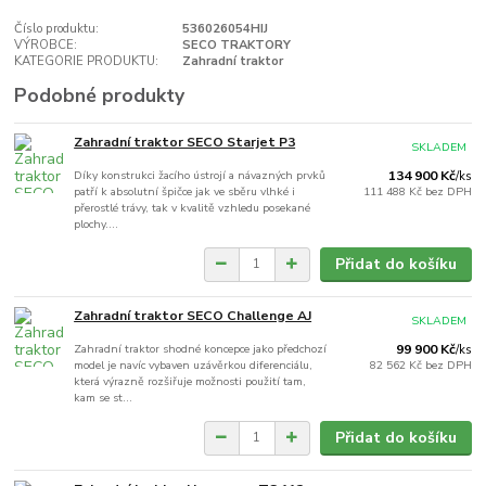
Číslo produktu:
536026054HIJ
VÝROBCE:
SECO TRAKTORY
KATEGORIE PRODUKTU:
Zahradní traktor
Podobné produkty
Zahradní traktor SECO Starjet P3
SKLADEM
Díky konstrukci žacího ústrojí a návazných prvků
134 900 Kč
/
ks
patří k absolutní špičce jak ve sběru vlhké i
111 488 Kč
bez DPH
přerostlé trávy, tak v kvalitě vzhledu posekané
plochy....
Přidat do košíku
Zahradní traktor SECO Challenge AJ
SKLADEM
Zahradní traktor shodné koncepce jako předchozí
99 900 Kč
/
ks
model je navíc vybaven uzávěrkou diferenciálu,
82 562 Kč
bez DPH
která výrazně rozšiřuje možnosti použití tam,
kam se st...
Přidat do košíku