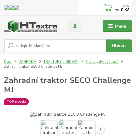
0
ks
za
0 Kč
Menu
Hledat
Úvod
ZAHRADA
TRAKTORY a RIDERY
Traktory dvouválcové
Zahradní traktor SECO Challenge MJ
Zahradní traktor SECO Challenge
MJ
TOP produkt