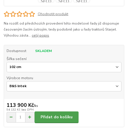
Ohodnotit produkt
Na rozdíl od předchozích provedení této modelové řady již disponuje
časovaným žacím ústrojím, tedy podobně jako u řady traktorů Starjet.
Výhodou zásta...
celý popis
Dostupnost
SKLADEM
Šířka sečení
Výrobce motoru
113 900 Kč
/
ks
94 132 Kč
bez DPH
Přidat do košíku