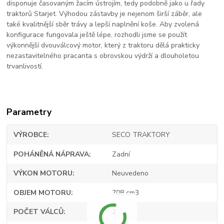
disponuje časovaným žacím ústrojím, tedy podobně jako u řady
traktorů Starjet. Výhodou zástavby je nejenom širší záběr, ale
také kvalitnější sběr trávy a lepší naplnění koše. Aby zvolená
konfigurace fungovala ještě lépe, rozhodli jsme se použít
výkonnější dvouválcový motor, který z traktoru dělá prakticky
nezastavitelného pracanta s obrovskou výdrží a dlouholetou
trvanlivostí.
Parametry
VÝROBCE
SECO TRAKTORY
POHÁNĚNÁ NÁPRAVA
Zadní
VÝKON MOTORU
Neuvedeno
OBJEM MOTORU
708 cm3
POČET VÁLCŮ
2