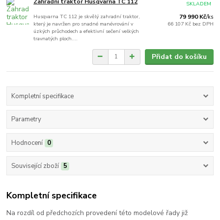
Zahradní traktor Husqvarna TC 112
SKLADEM
Husqvarna TC 112 je skvělý zahradní traktor,
79 990 Kč
/
ks
který je navržen pro snadné manévrování v
66 107 Kč
bez DPH
úzkých průchodech a efektivní sečení velkých
travnatých ploch....
Přidat do košíku
Kompletní specifikace
Parametry
Hodnocení
0
Související zboží
5
Kompletní specifikace
Na rozdíl od předchozích provedení této modelové řady již