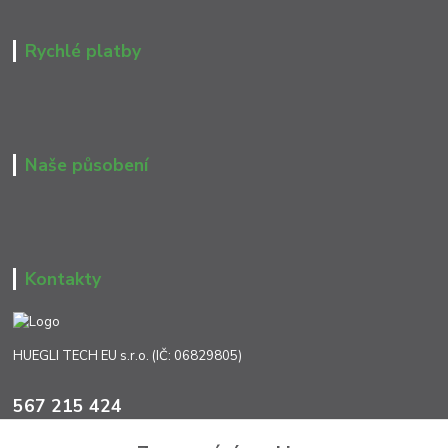
Rychlé platby
Naše působení
Kontakty
HUEGLI TECH EU s.r.o. (IČ: 06829805)
567 215 424
Po-Pá, 7:00 - 17:00 hod.