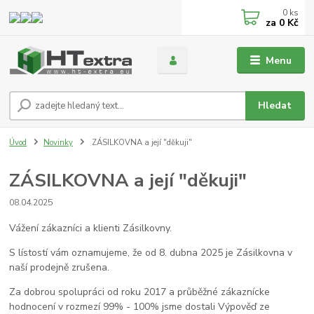
0
ks
za
0 Kč
Menu
Hledat
Úvod
Novinky
ZÁSILKOVNA a její "děkuji"
ZÁSILKOVNA a její "děkuji"
08.04.2025
Vážení zákazníci a klienti Zásilkovny.
S lístostí vám oznamujeme, že od 8. dubna 2025 je Zásilkovna v
naší prodejně zrušena.
Za dobrou spolupráci od roku 2017 a průběžné zákaznícke
hodnocení v rozmezí 99% - 100% jsme dostali Výpověď ze