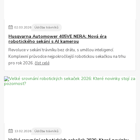
02
.
03
.
2026
Údržba trávníků
Husqvarna Automower 405VE NERA: Nová éra
robotického sekání s AI kamerou
Revoluce v sekání trávníku bez drátu, s umělou inteligencí.
Komplexní průvodce nejpokročilejší robotickou sekačkou na trhu
pro rok 2026.
číst celé
13
.
02
.
2026
Údržba trávníků