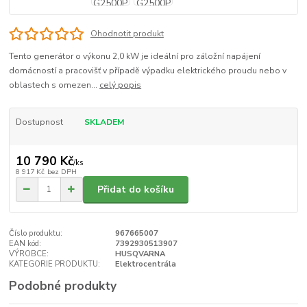
Ohodnotit produkt
Tento generátor o výkonu 2,0 kW je ideální pro záložní napájení
domácností a pracovišť v případě výpadku elektrického proudu nebo v
oblastech s omezen...
celý popis
Dostupnost
SKLADEM
10 790 Kč
/
ks
8 917 Kč
bez DPH
Přidat do košíku
Číslo produktu:
967665007
EAN kód:
7392930513907
VÝROBCE:
HUSQVARNA
KATEGORIE PRODUKTU:
Elektrocentrála
Podobné produkty