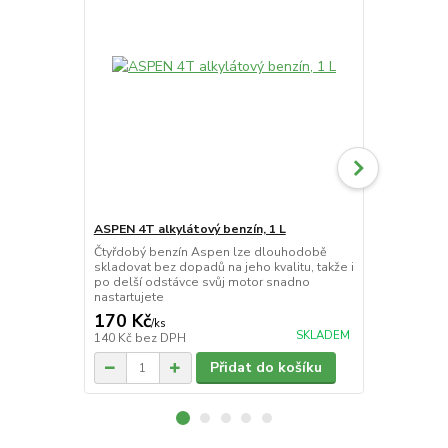
ASPEN 4T alkylátový benzín, 1 L
ASPEN 4T al
Čtyřdobý benzín Aspen lze dlouhodobě
Čtyřdobý be
skladovat bez dopadů na jeho kvalitu, takže i
skladovat be
po delší odstávce svůj motor snadno
po delší ods
nastartujete
nastartujete
170 Kč
696 Kč
/
ks
/
ks
SKLADEM
140 Kč
bez DPH
575 Kč
bez 
Přidat do košíku