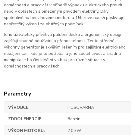
domácností a pracovišť v případě výpadku elektrického proudu
nebo v oblastech s omezeným přívodem elektřiny. Díky
spolehlivému benzínovému motoru a 15litrové nádrži poskytuje
nepřetržitý výkon i za obtížných podmínek.
Jeho uživatelsky přívětivá palubní deska a ergonomický design
zajišťují snadné používání a přenositelnost. Tento středně
výkonný generátor je skvělým řešením pro zajištění elektrického
napájení tam, kde je to potřeba, a jeho spolehlivost a snadná
manipulace ho činí ideální volbou pro různé situace v
domácnostech a pracovištích.
Parametry
VÝROBCE
HUSQVARNA
ZDROJ ENERGIE
Benzín
VÝKON MOTORU
2,0 kW