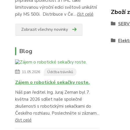
připravila společnost STIHL také
limitovanou výroční edici světově unikátní
Zboží 
pily MS 500i. Distribuce v Če...
číst celé
SERV
Zobrazit všechny novinky
Elekt
Blog
11.05.2026
Údržba trávníků
Zájem o robotické sekačky roste.
Náš pan ředitel Ing. Juraj Zeman byl 7.
května 2026 sdílet naše společné
zkušenosti s robotickými sekačkami do
Českého rozhlasu. Poslechněte si záznam...
číst celé