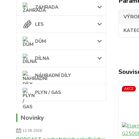
Param
ZAHRADA
VÝRO
LES
KATE
DŮM
DÍLNA
Souvise
NÁHRADNÍ DÍLY
AKCE
PLYN / GAS
Novinky
11.05.2026