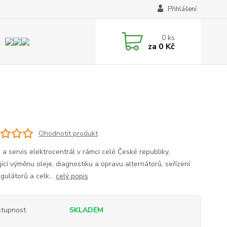
Přihlášení
0
ks
za
0 Kč
Ohodnotit produkt
 a servis elektrocentrál v rámci celé České republiky,
ící výměnu oleje, diagnostiku a opravu alternátorů, seřízení
gulátorů a celk...
celý popis
tupnost
SKLADEM