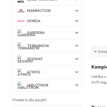
MAMMOTION
HONDA
GARDENA
TERRAMOW
Kompl
SEGWAY
Komple
ATMOS
Údržba a 
AVR regul
JABLOTRON
Produkty dle použití