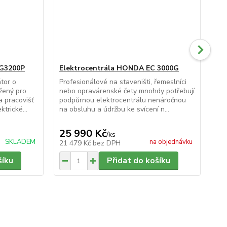
 G3200P
Elektrocentrála HONDA EC 3000G
El
tor o
Profesionálové na staveništi, řemeslníci
Pro
žený pro
nebo opravárenské čety mnohdy potřebují
neb
a pracovišť
podpůrnou elektrocentrálu nenáročnou
rob
trické...
na obsluhu a údržbu ke svícení n...
ele
25 990 Kč
52
/
ks
SKLADEM
na objednávku
21 479 Kč
bez DPH
43
šíku
Přidat do košíku