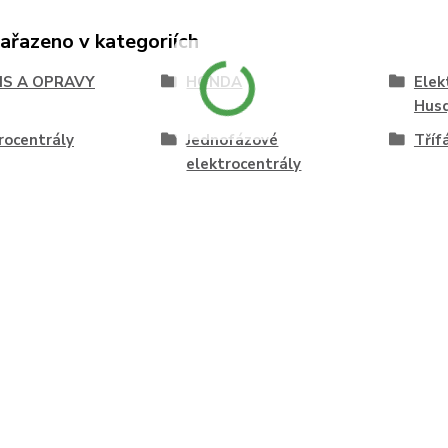
zařazeno v kategoriích
IS A OPRAVY
HONDA
Elek
Hus
rocentrály
Jednofázové
Tříf
elektrocentrály