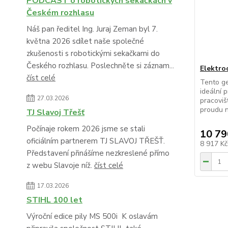
PODCAST o robotických sekačkách v
Českém rozhlasu
Náš pan ředitel Ing. Juraj Zeman byl 7.
května 2026 sdílet naše společné
zkušenosti s robotickými sekačkami do
Českého rozhlasu. Poslechněte si záznam...
Elektro
číst celé
Tento ge
ideální 
27.03.2026
pracoviš
proudu n
TJ Slavoj Třešť
Počínaje rokem 2026 jsme se stali
10 79
oficiálním partnerem TJ SLAVOJ TŘEŠŤ.
8 917 K
Představení přinášíme nezkreslené přímo
z webu Slavoje níž.
číst celé
17.03.2026
STIHL 100 let
Výroční edice pily MS 500i K oslavám