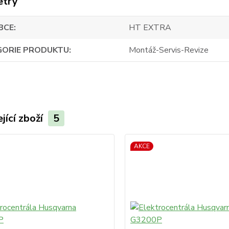
etry
BCE
HT EXTRA
GORIE PRODUKTU
Montáž-Servis-Revize
jící zboží
5
AKCE