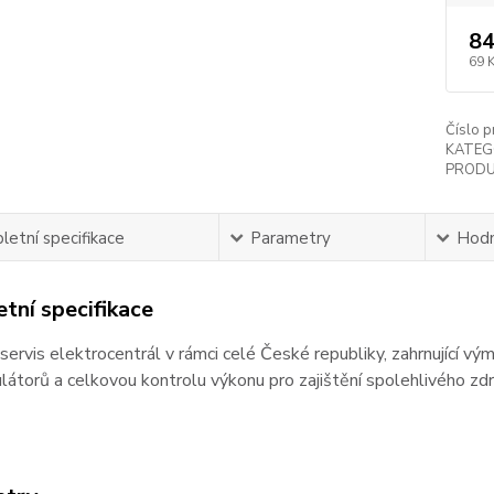
84
69 
Číslo p
KATEG
PRODU
etní specifikace
Parametry
Hodn
tní specifikace
servis elektrocentrál v rámci celé České republiky, zahrnující vým
átorů a celkovou kontrolu výkonu pro zajištění spolehlivého zdr