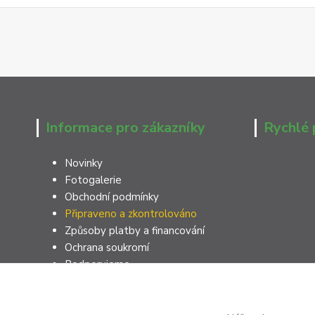
Informace pro zákazníky
Rychlé 
Novinky
Fotogalerie
Obchodní podmínky
Připraveno a zkontrolováno
Způsoby platby a financování
Ochrana soukromí
Podporujeme