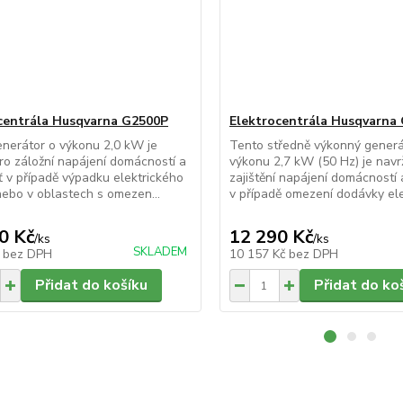
centrála Husqvarna G2500P
Elektrocentrála Husqvarna
nerátor o výkonu 2,0 kW je
Tento středně výkonný generá
pro záložní napájení domácností a
výkonu 2,7 kW (50 Hz) je navr
ť v případě výpadku elektrického
zajištění napájení domácností 
ebo v oblastech s omezen...
v případě omezení dodávky elek
0 Kč
12 290 Kč
/
ks
/
ks
SKLADEM
č
bez DPH
10 157 Kč
bez DPH
Přidat do košíku
Přidat do ko