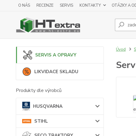
O NÁS
RECENZE
SERVIS
KONTAKTY
OTÁZKY A O
Úvod
SERVIS A OPRAVY
Serv
LIKVIDACE SKLADU
Produkty dle výrobců
HUSQVARNA
STIHL
SECO TRAKTORY