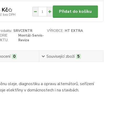
 Kč
/
ČJ
Přidat do košíku
Kč
bez DPH
roduktu:
SRVCENTR
VÝROBCE:
HT EXTRA
ORIE
Montáž-Servis-
KTU:
Revize
ocení
0
Související zboží
5
ěnu oleje, diagnostiku a opravu alternátorů, seřízení
oje elektřiny v domácnostech i na stavbách.